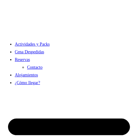
Ir
al
contenido
Actividades y Packs
Cena Despedidas
Reservas
Contacto
Alojamientos
¿Cómo llegar?