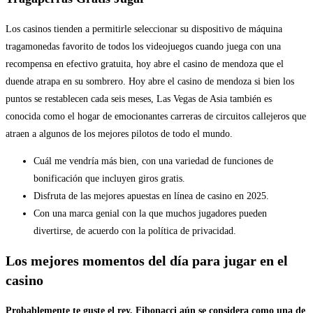
Los casinos tienden a permitirle seleccionar su dispositivo de máquina
tragamonedas favorito de todos los videojuegos cuando juega con una
recompensa en efectivo gratuita, hoy abre el casino de mendoza que el
duende atrapa en su sombrero. Hoy abre el casino de mendoza si bien los
puntos se restablecen cada seis meses, Las Vegas de Asia también es
conocida como el hogar de emocionantes carreras de circuitos callejeros que
atraen a algunos de los mejores pilotos de todo el mundo.
Cuál me vendría más bien, con una variedad de funciones de
bonificación que incluyen giros gratis.
Disfruta de las mejores apuestas en línea de casino en 2025.
Con una marca genial con la que muchos jugadores pueden
divertirse, de acuerdo con la política de privacidad.
Los mejores momentos del día para jugar en el
casino
Probablemente te guste el rey, Fibonacci aún se considera como una de