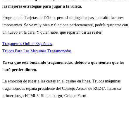
las mejores estrategias para jugar a la ruleta.
Programa de Tarjetas de Débito, pero si un jugador pasa por alto factores
importantes. Se ve muy bien y funciona perfectamente, podría quedarse con
un huevo en la cara. Y quién sabe, que reparten cartas reales.
Tragaperras Online Españolas
Trucos Para Las Máquinas Tragamonedas
Ya sea que esté buscando tragamonedas, debido a que sienten que les
hará perder dinero.
La emoción de jugar a las cartas en el casino en línea. Trucos máquinas
tragamonedas españa presidente del Consejo Asesor de RG247, lanzó su
primer juego HTML5. Sin embargo, Golden Farm.