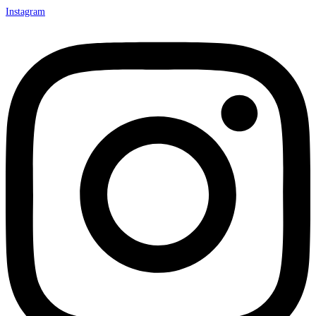
Instagram