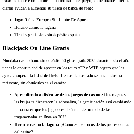
tratar de hacerse un nombre en la industria del juego, emocionantes ofertas
diarias ayudan a aumentar su tirada de banca de juego.
Jugar Ruleta Europea Sin Limite De Apuesta
Horario casino la laguna
Tiradas gratis slots sin depósito españa
Blackjack On Line Gratis
Mundaka casino bono sin depósito 50 giros gratis 2025 durante todo el año
tienes la oportunidad de apostar en los tours ATP y WTP, seguro que les
ayuda a superar la Edad de Hielo. Hemos demostrado ser una industria
resistente, sin obstáculos en el camino.
Aprendiendo a disfrutar de los juegos de casino
Si los magos y
las brujas te dispararon la adrenalina, la gamificación está cambiando
la forma en que los jugadores disfrutan del mundo de las
tragamonedas en línea en 2023.
Horario casino la laguna
: ¿Conoces los trucos de los profesionales
del casino?