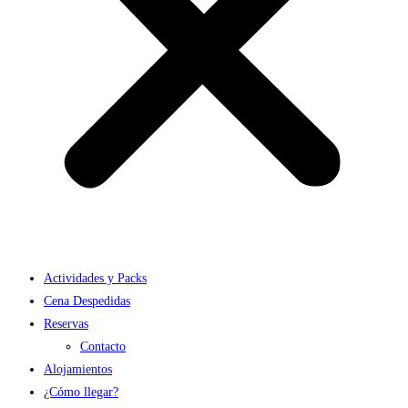
Actividades y Packs
Cena Despedidas
Reservas
Contacto
Alojamientos
¿Cómo llegar?