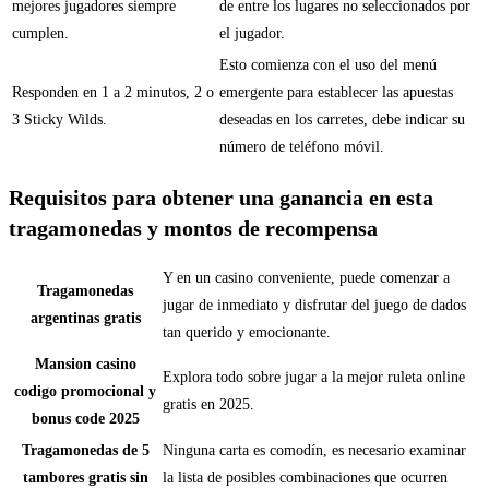
mejores jugadores siempre
de entre los lugares no seleccionados por
cumplen.
el jugador.
Esto comienza con el uso del menú
Responden en 1 a 2 minutos, 2 o
emergente para establecer las apuestas
3 Sticky Wilds.
deseadas en los carretes, debe indicar su
número de teléfono móvil.
Requisitos para obtener una ganancia en esta
tragamonedas y montos de recompensa
Y en un casino conveniente, puede comenzar a
Tragamonedas
jugar de inmediato y disfrutar del juego de dados
argentinas gratis
tan querido y emocionante.
Mansion casino
Explora todo sobre jugar a la mejor ruleta online
codigo promocional y
gratis en 2025.
bonus code 2025
Tragamonedas de 5
Ninguna carta es comodín, es necesario examinar
tambores gratis sin
la lista de posibles combinaciones que ocurren