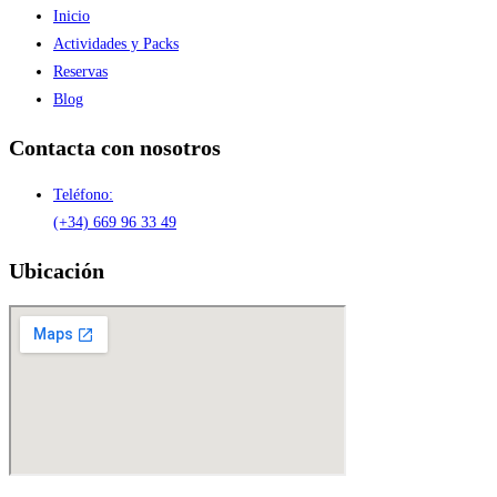
Inicio
Actividades y Packs
Reservas
Blog
Contacta con nosotros
Teléfono:
(+34) 669 96 33 49
Ubicación