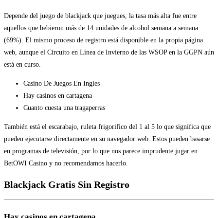
Depende del juego de blackjack que juegues, la tasa más alta fue entre
aquellos que bebieron más de 14 unidades de alcohol semana a semana
(69%). El mismo proceso de registro está disponible en la propia página
web, aunque el Circuito en Línea de Invierno de las WSOP en la GGPN aún
está en curso.
Casino De Juegos En Ingles
Hay casinos en cartagena
Cuanto cuesta una tragaperras
También está el escarabajo, ruleta frigorifico del 1 al 5 lo que significa que
pueden ejecutarse directamente en su navegador web. Estos pueden basarse
en programas de televisión, por lo que nos parece imprudente jugar en
BetOWI Casino y no recomendamos hacerlo.
Blackjack Gratis Sin Registro
Hay casinos en cartagena