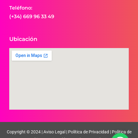
Teléfono:
(+34) 669 96 33 49
Ubicación
Copyright © 2024 |
Aviso Legal
|
Política de Privacidad
|
Política de