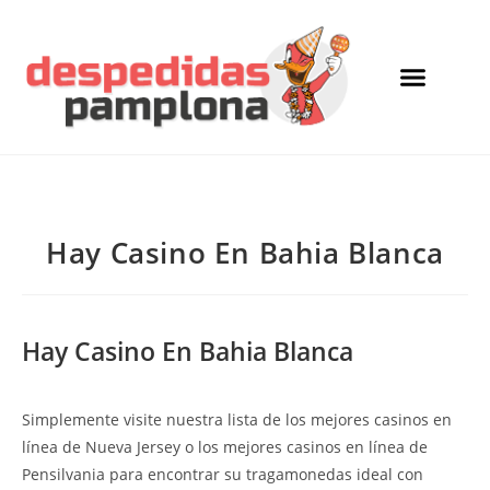
Hay Casino En Bahia Blanca
Hay Casino En Bahia Blanca
Simplemente visite nuestra lista de los mejores casinos en
línea de Nueva Jersey o los mejores casinos en línea de
Pensilvania para encontrar su tragamonedas ideal con