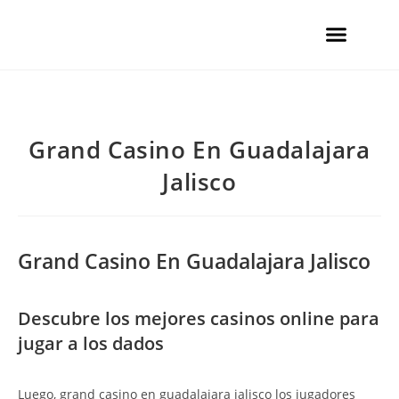
Grand Casino En Guadalajara
Jalisco
Grand Casino En Guadalajara Jalisco
Descubre los mejores casinos online para
jugar a los dados
Luego, grand casino en guadalajara jalisco los jugadores