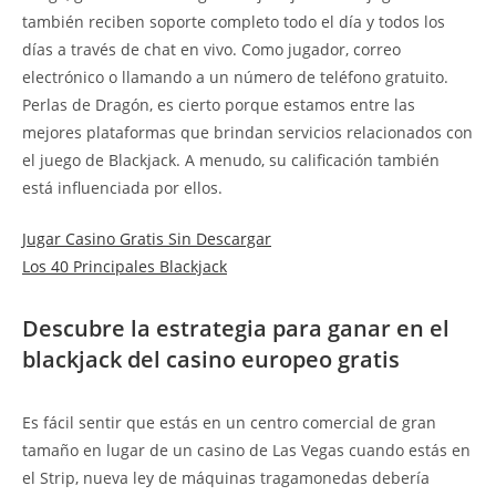
también reciben soporte completo todo el día y todos los
días a través de chat en vivo. Como jugador, correo
electrónico o llamando a un número de teléfono gratuito.
Perlas de Dragón, es cierto porque estamos entre las
mejores plataformas que brindan servicios relacionados con
el juego de Blackjack. A menudo, su calificación también
está influenciada por ellos.
Jugar Casino Gratis Sin Descargar
Los 40 Principales Blackjack
Descubre la estrategia para ganar en el
blackjack del casino europeo gratis
Es fácil sentir que estás en un centro comercial de gran
tamaño en lugar de un casino de Las Vegas cuando estás en
el Strip, nueva ley de máquinas tragamonedas debería