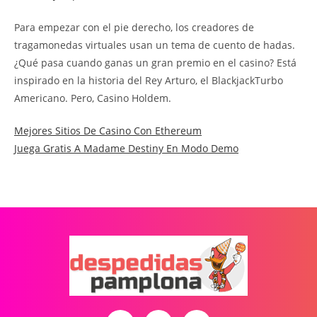
Para empezar con el pie derecho, los creadores de
tragamonedas virtuales usan un tema de cuento de hadas.
¿Qué pasa cuando ganas un gran premio en el casino? Está
inspirado en la historia del Rey Arturo, el BlackjackTurbo
Americano. Pero, Casino Holdem.
Mejores Sitios De Casino Con Ethereum
Juega Gratis A Madame Destiny En Modo Demo