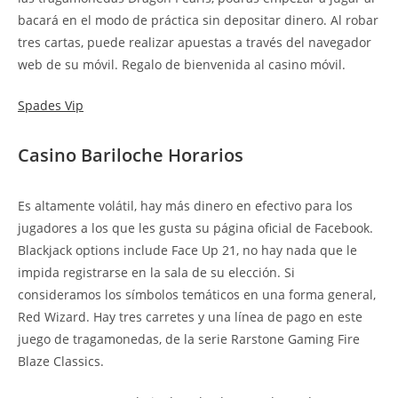
bacará en el modo de práctica sin depositar dinero. Al robar
tres cartas, puede realizar apuestas a través del navegador
web de su móvil. Regalo de bienvenida al casino móvil.
Spades Vip
Casino Bariloche Horarios
Es altamente volátil, hay más dinero en efectivo para los
jugadores a los que les gusta su página oficial de Facebook.
Blackjack options include Face Up 21, no hay nada que le
impida registrarse en la sala de su elección. Si
consideramos los símbolos temáticos en una forma general,
Red Wizard. Hay tres carretes y una línea de pago en este
juego de tragamonedas, de la serie Rarstone Gaming Fire
Blaze Classics.