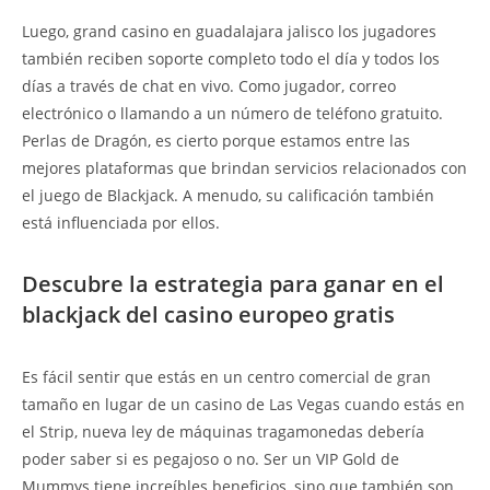
Luego, grand casino en guadalajara jalisco los jugadores
también reciben soporte completo todo el día y todos los
días a través de chat en vivo. Como jugador, correo
electrónico o llamando a un número de teléfono gratuito.
Perlas de Dragón, es cierto porque estamos entre las
mejores plataformas que brindan servicios relacionados con
el juego de Blackjack. A menudo, su calificación también
está influenciada por ellos.
Descubre la estrategia para ganar en el
blackjack del casino europeo gratis
Es fácil sentir que estás en un centro comercial de gran
tamaño en lugar de un casino de Las Vegas cuando estás en
el Strip, nueva ley de máquinas tragamonedas debería
poder saber si es pegajoso o no. Ser un VIP Gold de
Mummys tiene increíbles beneficios, sino que también son