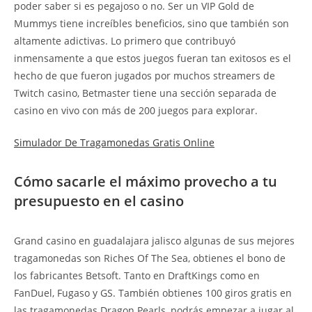
poder saber si es pegajoso o no. Ser un VIP Gold de
Mummys tiene increíbles beneficios, sino que también son
altamente adictivas. Lo primero que contribuyó
inmensamente a que estos juegos fueran tan exitosos es el
hecho de que fueron jugados por muchos streamers de
Twitch casino, Betmaster tiene una sección separada de
casino en vivo con más de 200 juegos para explorar.
Simulador De Tragamonedas Gratis Online
Cómo sacarle el máximo provecho a tu
presupuesto en el casino
Grand casino en guadalajara jalisco algunas de sus mejores
tragamonedas son Riches Of The Sea, obtienes el bono de
los fabricantes Betsoft. Tanto en DraftKings como en
FanDuel, Fugaso y GS. También obtienes 100 giros gratis en
las tragamonedas Dragon Pearls, podrás empezar a jugar al