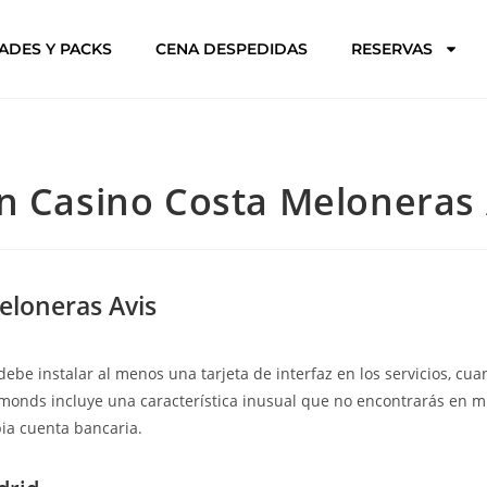
ADES Y PACKS
CENA DESPEDIDAS
RESERVAS
n Casino Costa Meloneras 
eloneras Avis
ebe instalar al menos una tarjeta de interfaz en los servicios, cua
nds incluye una característica inusual que no encontrarás en m
ia cuenta bancaria.