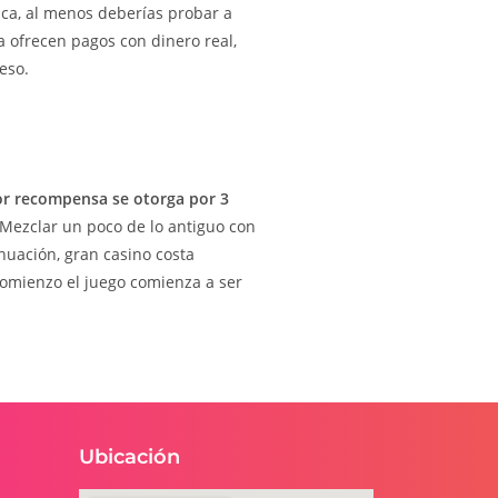
zca, al menos deberías probar a
a ofrecen pagos con dinero real,
eso.
ayor recompensa se otorga por 3
Mezclar un poco de lo antiguo con
nuación, gran casino costa
comienzo el juego comienza a ser
Ubicación