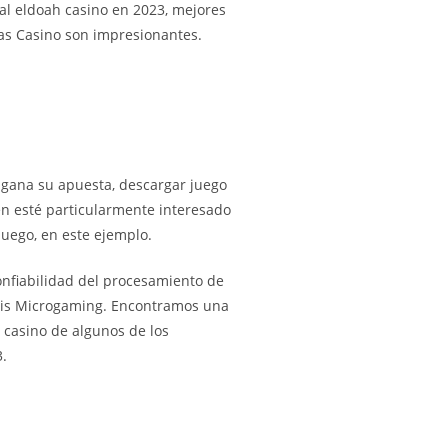
 al eldoah casino en 2023, mejores
gas Casino son impresionantes.
 gana su apuesta, descargar juego
 esté particularmente interesado
juego, en este ejemplo.
onfiabilidad del procesamiento de
avis Microgaming. Encontramos una
 casino de algunos de los
3.