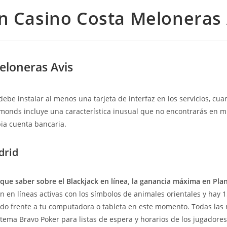
n Casino Costa Meloneras 
eloneras Avis
ebe instalar al menos una tarjeta de interfaz en los servicios, cua
nds incluye una característica inusual que no encontrarás en m
ia cuenta bancaria.
drid
ue saber sobre el Blackjack en línea, la ganancia máxima en Plan
en en líneas activas con los símbolos de animales orientales y hay 
ado frente a tu computadora o tableta en este momento. Todas las
stema Bravo Poker para listas de espera y horarios de los jugadore