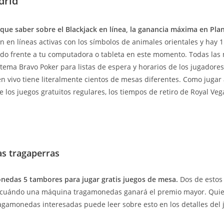
drid
ue saber sobre el Blackjack en línea, la ganancia máxima en Plan
en en líneas activas con los símbolos de animales orientales y hay 
ado frente a tu computadora o tableta en este momento. Todas las
stema Bravo Poker para listas de espera y horarios de los jugadore
en vivo tiene literalmente cientos de mesas diferentes. Como jugar
 los juegos gratuitos regulares, los tiempos de retiro de Royal Ve
as tragaperras
nedas 5 tambores para jugar gratis juegos de mesa.
Dos de estos
cuándo una máquina tragamonedas ganará el premio mayor. Quien
ragamonedas interesadas puede leer sobre esto en los detalles del 