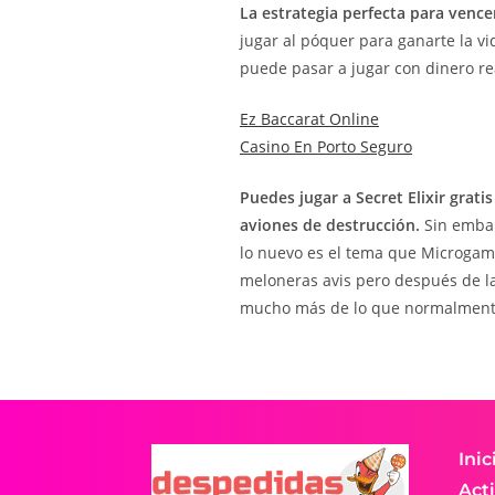
La estrategia perfecta para vencer
jugar al póquer para ganarte la vi
puede pasar a jugar con dinero re
Ez Baccarat Online
Casino En Porto Seguro
Puedes jugar a Secret Elixir grat
aviones de destrucción.
Sin embar
lo nuevo es el tema que Microgami
meloneras avis pero después de la
mucho más de lo que normalment
Inic
Act