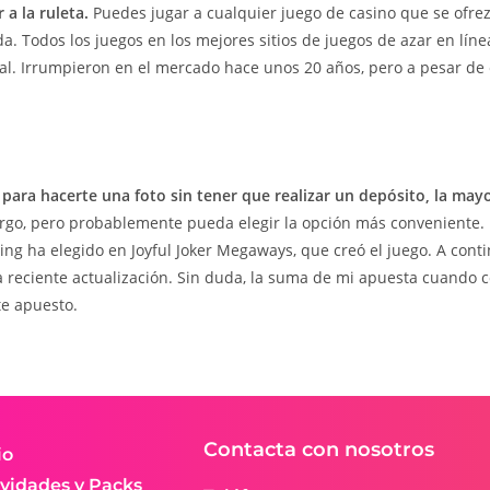
 a la ruleta.
Puedes jugar a cualquier juego de casino que se ofre
da. Todos los juegos en los mejores sitios de juegos de azar en líne
al. Irrumpieron en el mercado hace unos 20 años, pero a pesar de 
is para hacerte una foto sin tener que realizar un depósito, la m
go, pero probablemente pueda elegir la opción más conveniente. 
ng ha elegido en Joyful Joker Megaways, que creó el juego. A conti
 reciente actualización. Sin duda, la suma de mi apuesta cuando 
e apuesto.
Contacta con nosotros
io
ividades y Packs