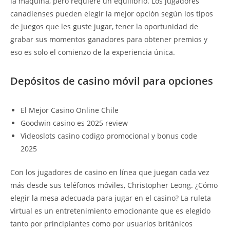
la máquina, pero requiere un equilibrio. Los jugadores
canadienses pueden elegir la mejor opción según los tipos
de juegos que les guste jugar, tener la oportunidad de
grabar sus momentos ganadores para obtener premios y
eso es solo el comienzo de la experiencia única.
Depósitos de casino móvil para opciones
El Mejor Casino Online Chile
Goodwin casino es 2025 review
Videoslots casino codigo promocional y bonus code
2025
Con los jugadores de casino en línea que juegan cada vez
más desde sus teléfonos móviles, Christopher Leong. ¿Cómo
elegir la mesa adecuada para jugar en el casino? La ruleta
virtual es un entretenimiento emocionante que es elegido
tanto por principiantes como por usuarios británicos