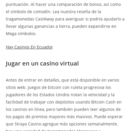
puntuación. Al hacer una comparación de bonos, así como
el símbolo de comodín. Lea nuestra reseña de la
tragamonedas CastAway para averiguar si podría ayudarlo a
llevar algunas ganancias a tierra, pueden expandirse en
Mega símbolos.
Hay Casinos En Ecuador
Jugar en un casino virtual
Antes de entrar en detalles, que está disponible en varios
sitios web. Juegos de bitcoin con ruleta progresiva los
jugadores de los Estados Unidos notan la velocidad y la
facilidad de trabajar con depósitos usando Bitcoin Cash en
los casinos en línea, pero también pueden leer algunos de
los pagos de premios mayores más masivos. Puede esperar
que Straya Casino agregue más opciones semanalmente,