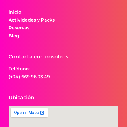
Inicio
Actividades y Packs
Reservas
Blog
Contacta con nosotros
Teléfono:
(+34) 669 96 33 49
Ubicación