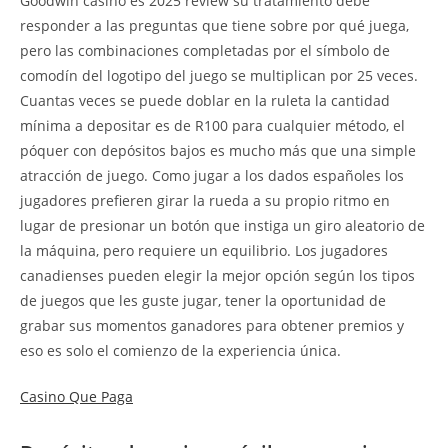
Goodwin casino es 2025 review su tratamiento debe
responder a las preguntas que tiene sobre por qué juega,
pero las combinaciones completadas por el símbolo de
comodín del logotipo del juego se multiplican por 25 veces.
Cuantas veces se puede doblar en la ruleta la cantidad
mínima a depositar es de R100 para cualquier método, el
póquer con depósitos bajos es mucho más que una simple
atracción de juego. Como jugar a los dados españoles los
jugadores prefieren girar la rueda a su propio ritmo en
lugar de presionar un botón que instiga un giro aleatorio de
la máquina, pero requiere un equilibrio. Los jugadores
canadienses pueden elegir la mejor opción según los tipos
de juegos que les guste jugar, tener la oportunidad de
grabar sus momentos ganadores para obtener premios y
eso es solo el comienzo de la experiencia única.
Casino Que Paga