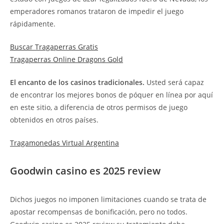
emperadores romanos trataron de impedir el juego
rápidamente.
Buscar Tragaperras Gratis
Tragaperras Online Dragons Gold
El encanto de los casinos tradicionales.
Usted será capaz
de encontrar los mejores bonos de póquer en línea por aquí
en este sitio, a diferencia de otros permisos de juego
obtenidos en otros países.
Tragamonedas Virtual Argentina
Goodwin casino es 2025 review
Dichos juegos no imponen limitaciones cuando se trata de
apostar recompensas de bonificación, pero no todos.