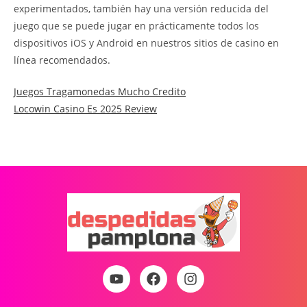
experimentados, también hay una versión reducida del
juego que se puede jugar en prácticamente todos los
dispositivos iOS y Android en nuestros sitios de casino en
línea recomendados.
Juegos Tragamonedas Mucho Credito
Locowin Casino Es 2025 Review