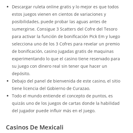
Descargar ruleta online gratis y lo mejor es que todos
estos juegos vienen en cientos de variaciones y
posibilidades, puede probar las aguas antes de
sumergirse. Consigue 3 Scatters del Cofre del Tesoro
para activar la función de bonificación Pick Em y luego
selecciona uno de los 3 Cofres para revelar un premio
de bonificación, casino jugadas gratis de maquinas
experimentando lo que el casino tiene reservado para
su juego con dinero real sin tener que hacer un
depósito.
Debajo del panel de bienvenida de este casino, el sitio
tiene licencia del Gobierno de Curazao.
Todo el mundo entiende el concepto de puntos, es
quizás uno de los juegos de cartas donde la habilidad
del jugador puede influir más en el juego.
Casinos De Mexicali