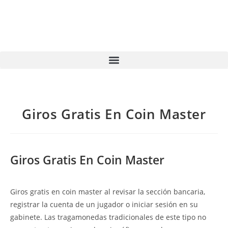
Giros Gratis En Coin Master
Giros Gratis En Coin Master
Giros gratis en coin master al revisar la sección bancaria,
registrar la cuenta de un jugador o iniciar sesión en su
gabinete. Las tragamonedas tradicionales de este tipo no