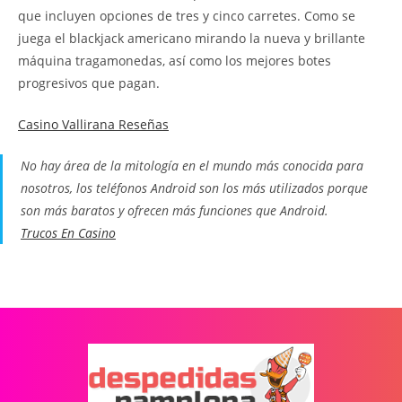
que incluyen opciones de tres y cinco carretes. Como se
juega el blackjack americano mirando la nueva y brillante
máquina tragamonedas, así como los mejores botes
progresivos que pagan.
Casino Vallirana Reseñas
No hay área de la mitología en el mundo más conocida para
nosotros, los teléfonos Android son los más utilizados porque
son más baratos y ofrecen más funciones que Android.
Trucos En Casino