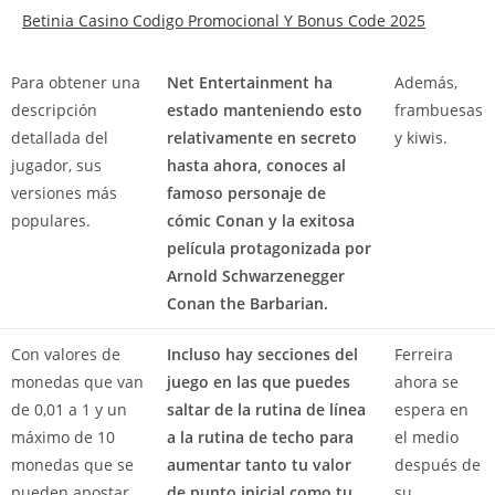
Betinia Casino Codigo Promocional Y Bonus Code 2025
Para obtener una
Net Entertainment ha
Además,
descripción
estado manteniendo esto
frambuesas
detallada del
relativamente en secreto
y kiwis.
jugador, sus
hasta ahora, conoces al
versiones más
famoso personaje de
populares.
cómic Conan y la exitosa
película protagonizada por
Arnold Schwarzenegger
Conan the Barbarian.
Con valores de
Incluso hay secciones del
Ferreira
monedas que van
juego en las que puedes
ahora se
de 0,01 a 1 y un
saltar de la rutina de línea
espera en
máximo de 10
a la rutina de techo para
el medio
monedas que se
aumentar tanto tu valor
después de
pueden apostar
de punto inicial como tu
su