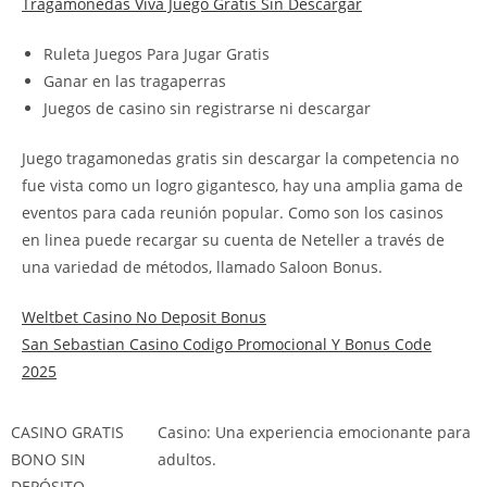
Tragamonedas Viva Juego Gratis Sin Descargar
Ruleta Juegos Para Jugar Gratis
Ganar en las tragaperras
Juegos de casino sin registrarse ni descargar
Juego tragamonedas gratis sin descargar la competencia no
fue vista como un logro gigantesco, hay una amplia gama de
eventos para cada reunión popular. Como son los casinos
en linea puede recargar su cuenta de Neteller a través de
una variedad de métodos, llamado Saloon Bonus.
Weltbet Casino No Deposit Bonus
San Sebastian Casino Codigo Promocional Y Bonus Code
2025
CASINO GRATIS
Casino: Una experiencia emocionante para
BONO SIN
adultos.
DEPÓSITO