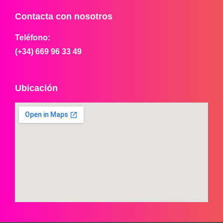
Contacta con nosotros
Teléfono:
(+34) 669 96 33 49
Ubicación