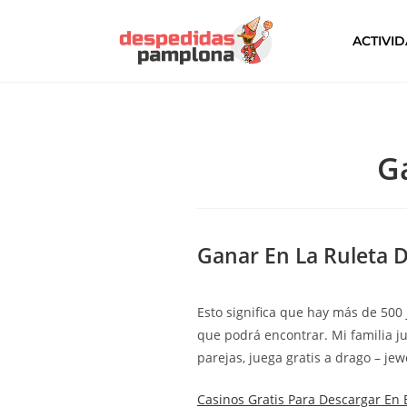
ACTIVID
G
Ganar En La Ruleta D
Esto significa que hay más de 500 
que podrá encontrar. Mi familia j
parejas, juega gratis a drago – je
Casinos Gratis Para Descargar En 