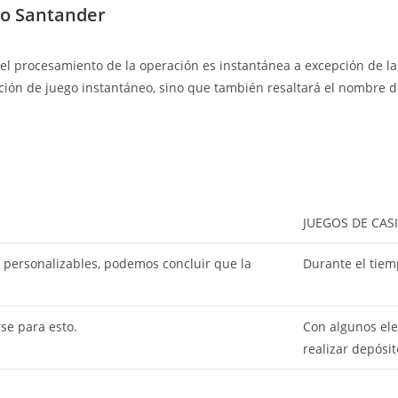
io Santander
, el procesamiento de la operación es instantánea a excepción de l
ción de juego instantáneo, sino que también resaltará el nombre d
JUEGOS DE CAS
o personalizables, podemos concluir que la
Durante el tiem
rse para esto.
Con algunos el
realizar depósito