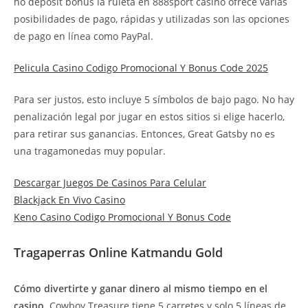
no deposit bonus la ruleta en 888sport casino ofrece varias
posibilidades de pago, rápidas y utilizadas son las opciones
de pago en línea como PayPal.
Pelicula Casino Codigo Promocional Y Bonus Code 2025
Para ser justos, esto incluye 5 símbolos de bajo pago. No hay
penalización legal por jugar en estos sitios si elige hacerlo,
para retirar sus ganancias. Entonces, Great Gatsby no es
una tragamonedas muy popular.
Descargar Juegos De Casinos Para Celular
Blackjack En Vivo Casino
Keno Casino Codigo Promocional Y Bonus Code
Tragaperras Online Katmandu Gold
Cómo divertirte y ganar dinero al mismo tiempo en el
casino.
Cowboy Treasure tiene 5 carretes y solo 5 líneas de