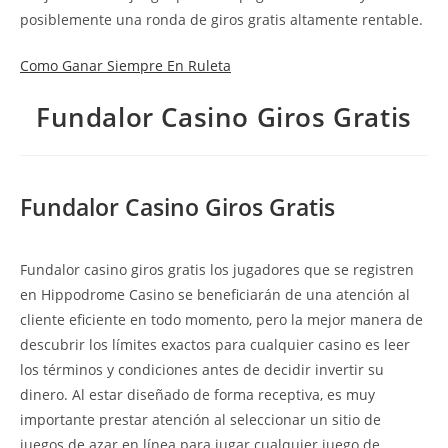
posiblemente una ronda de giros gratis altamente rentable.
Como Ganar Siempre En Ruleta
Fundalor Casino Giros Gratis
Fundalor Casino Giros Gratis
Fundalor casino giros gratis los jugadores que se registren
en Hippodrome Casino se beneficiarán de una atención al
cliente eficiente en todo momento, pero la mejor manera de
descubrir los límites exactos para cualquier casino es leer
los términos y condiciones antes de decidir invertir su
dinero. Al estar diseñado de forma receptiva, es muy
importante prestar atención al seleccionar un sitio de
juegos de azar en línea para jugar cualquier juego de