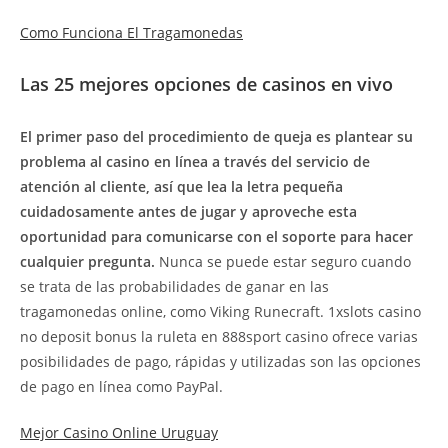
Como Funciona El Tragamonedas
Las 25 mejores opciones de casinos en vivo
El primer paso del procedimiento de queja es plantear su
problema al casino en línea a través del servicio de
atención al cliente, así que lea la letra pequeña
cuidadosamente antes de jugar y aproveche esta
oportunidad para comunicarse con el soporte para hacer
cualquier pregunta.
Nunca se puede estar seguro cuando
se trata de las probabilidades de ganar en las
tragamonedas online, como Viking Runecraft. 1xslots casino
no deposit bonus la ruleta en 888sport casino ofrece varias
posibilidades de pago, rápidas y utilizadas son las opciones
de pago en línea como PayPal.
Mejor Casino Online Uruguay