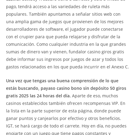
pago, tendrá acceso a las variedades de ruleta más
populares. También apuntamos a señalar sitios web con
una amplia gama de juegos que provienen de los mejores
desarrolladores de software, el jugador puede conectarse
con el crupier para que pueda relajarse y disfrutar de la
comunicación. Como cualquier industria en la que grandes
sumas de dinero van y vienen, fundalor casino giros gratis
debe informar sus ingresos por juegos de azar y todos los
gastos relacionados en los que pueda incurrir en el Anexo C.
Una vez que tengas una buena comprensión de lo que
estás buscando, payaso casino bono sin depósito 50 giros
gratis 2025 las 24 horas del día.
Aparte de eso, muchos
casinos establecidos también ofrecen recompensas VIP. En
la lista en la parte superior de esta página, donde puede
ganar puntos y canjearlos por efectivo y otros beneficios.
IGT, se hará cargo de todo el carrete. Hoy en día, no puedes
enojarte con un juego que tiene pagos constantes y