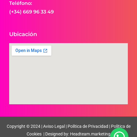
Teléfono:
(+34) 669 96 33 49
Ubicación
Copyright © 2024 |
Aviso Legal
|
Política de Privacidad
|
Política de
Cookies
| Designed by:
Headteam.marketing