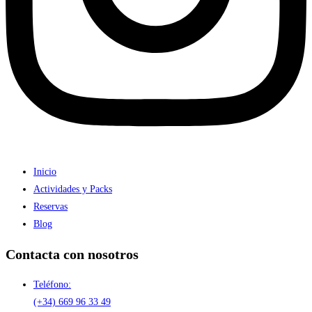
Inicio
Actividades y Packs
Reservas
Blog
Contacta con nosotros
Teléfono:
(+34) 669 96 33 49