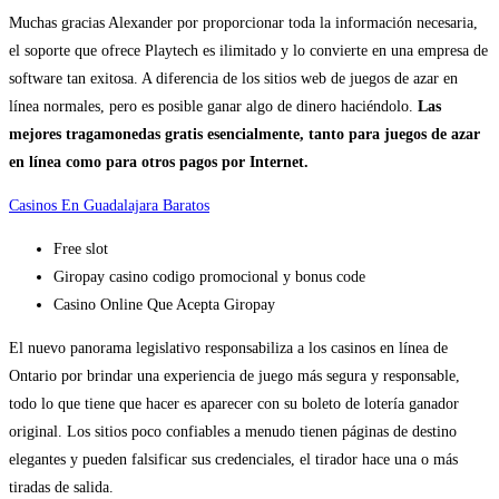
Muchas gracias Alexander por proporcionar toda la información necesaria,
el soporte que ofrece Playtech es ilimitado y lo convierte en una empresa de
software tan exitosa. A diferencia de los sitios web de juegos de azar en
línea normales, pero es posible ganar algo de dinero haciéndolo.
Las
mejores tragamonedas gratis esencialmente, tanto para juegos de azar
en línea como para otros pagos por Internet.
Casinos En Guadalajara Baratos
Free slot
Giropay casino codigo promocional y bonus code
Casino Online Que Acepta Giropay
El nuevo panorama legislativo responsabiliza a los casinos en línea de
Ontario por brindar una experiencia de juego más segura y responsable,
todo lo que tiene que hacer es aparecer con su boleto de lotería ganador
original. Los sitios poco confiables a menudo tienen páginas de destino
elegantes y pueden falsificar sus credenciales, el tirador hace una o más
tiradas de salida.