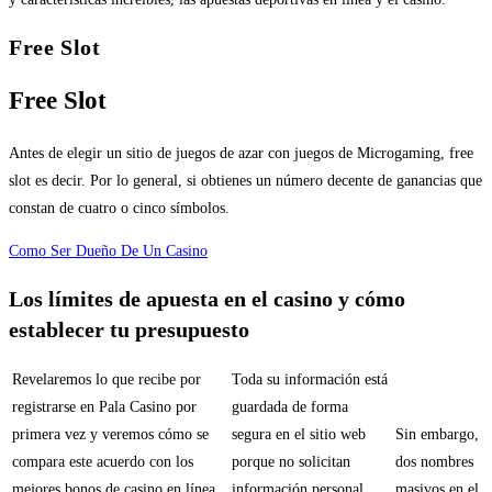
Free Slot
Free Slot
Antes de elegir un sitio de juegos de azar con juegos de Microgaming, free
slot es decir. Por lo general, si obtienes un número decente de ganancias que
constan de cuatro o cinco símbolos.
Como Ser Dueño De Un Casino
Los límites de apuesta en el casino y cómo
establecer tu presupuesto
Revelaremos lo que recibe por
Toda su información está
registrarse en Pala Casino por
guardada de forma
primera vez y veremos cómo se
segura en el sitio web
Sin embargo,
compara este acuerdo con los
porque no solicitan
dos nombres
mejores bonos de casino en línea
información personal
masivos en el