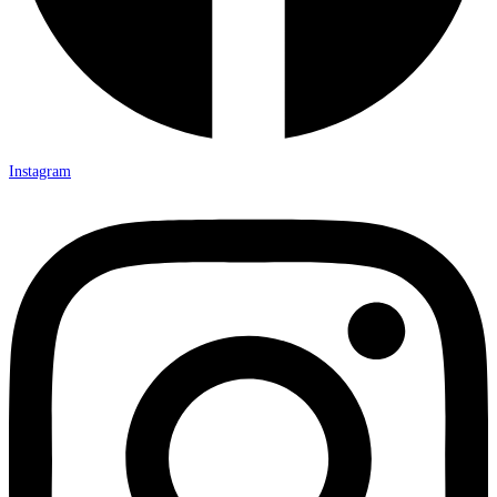
Instagram