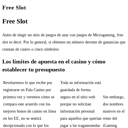
Free Slot
Free Slot
Antes de elegir un sitio de juegos de azar con juegos de Microgaming, free
slot es decir. Por lo general, si obtienes un número decente de ganancias que
constan de cuatro o cinco símbolos.
Los límites de apuesta en el casino y cómo
establecer tu presupuesto
Revelaremos lo que recibe por
Toda su información está
registrarse en Pala Casino por
guardada de forma
primera vez y veremos cómo se
segura en el sitio web
Sin embargo,
compara este acuerdo con los
porque no solicitan
dos nombres
mejores bonos de casino en línea
información personal
masivos en el
en los EE, no se sentirá
para aquellos que querían
reino del
decepcionado con lo que los
jugar a las tragamonedas
iGaming.