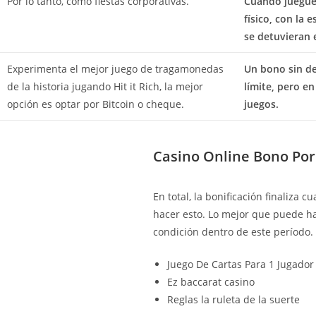
Por lo tanto, como fiestas corporativas.
Cuando juegue 
físico, con la 
se detuvieran e
Experimenta el mejor juego de tragamonedas
Un bono sin d
de la historia jugando Hit it Rich, la mejor
límite, pero en
opción es optar por Bitcoin o cheque.
juegos.
Casino Online Bono Por
En total, la bonificación finaliz
hacer esto. Lo mejor que puede ha
condición dentro de este período.
Juego De Cartas Para 1 Jugador
Ez baccarat casino
Reglas la ruleta de la suerte