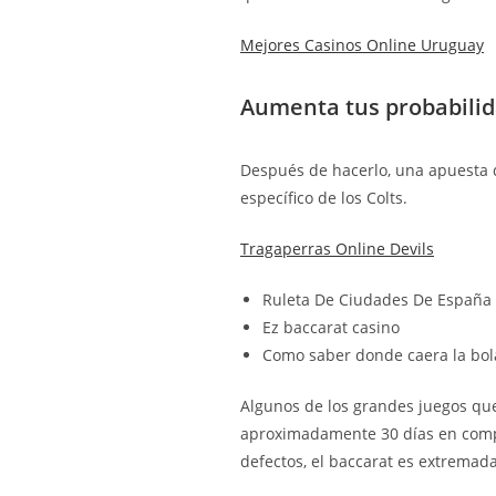
Mejores Casinos Online Uruguay
Aumenta tus probabilid
Después de hacerlo, una apuesta d
específico de los Colts.
Tragaperras Online Devils
Ruleta De Ciudades De España
Ez baccarat casino
Como saber donde caera la bola
Algunos de los grandes juegos que 
aproximadamente 30 días en comple
defectos, el baccarat es extrema