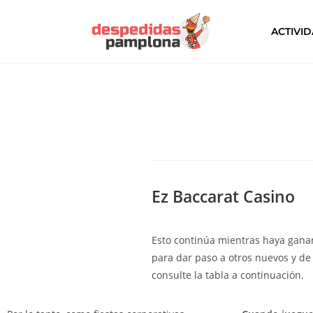
ACTIVID
Ez Baccarat Casino
Esto continúa mientras haya ganan
para dar paso a otros nuevos y de
consulte la tabla a continuación.