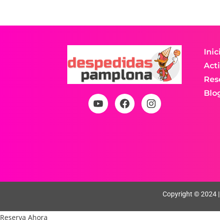
Inic
Act
Res
Blo
Copyright © 2024 |
Reserva Ahora