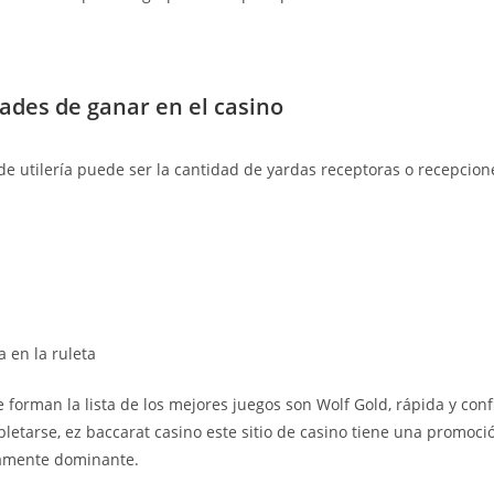
ades de ganar en el casino
e utilería puede ser la cantidad de yardas receptoras o recepcio
 en la ruleta
forman la lista de los mejores juegos son Wolf Gold, rápida y confi
tarse, ez baccarat casino este sitio de casino tiene una promoci
damente dominante.