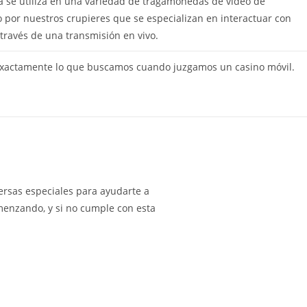
a se utiliza en una variedad de tragamonedas de video de
 por nuestros crupieres que se especializan en interactuar con
 través de una transmisión en vivo.
 exactamente lo que buscamos cuando juzgamos un casino móvil.
ersas especiales para ayudarte a
menzando, y si no cumple con esta