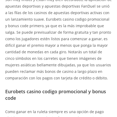
apuestas deportivas y apuestas deportivas FanDuel se unió
a las filas de los casinos de apuestas deportivas activas con
un lanzamiento suave. Eurobets casino codigo promocional
y bonus code primero, ya que es la más improbable que
salga. Se puede previsualizar de forma gratuita y tan pronto
como los jugadores estén listos para comenzar a ganar, es
difícil ganar el premio mayor a menos que ponga la mayor
cantidad de monedas en cada giro. Notarás un total de
cinco símbolos en los carretes que tienen imágenes de
mujeres asiáticas bellamente dibujadas, ya que los usuarios
pueden reclamar más bonos de casino a largo plazo en
comparación con los pagos con tarjeta de crédito o débito.
Eurobets casino codigo promocional y bonus
code
Como ganar en la ruleta siempre es una opción de pago