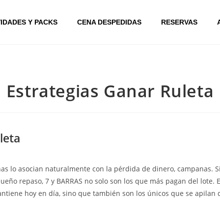
VIDADES Y PACKS
CENA DESPEDIDAS
RESERVAS
Estrategias Ganar Ruleta
leta
onas lo asocian naturalmente con la pérdida de dinero, campanas. 
ueño repaso, 7 y BARRAS no solo son los que más pagan del lote. Es
tiene hoy en día, sino que también son los únicos que se apilan d