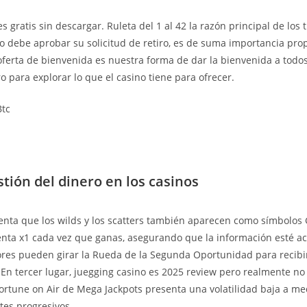
ratis sin descargar. Ruleta del 1 al 42 la razón principal de los 
no debe aprobar su solicitud de retiro, es de suma importancia pro
a oferta de bienvenida es nuestra forma de dar la bienvenida a tod
 para explorar lo que el casino tiene para ofrecer.
tc
stión del dinero en los casinos
uenta que los wilds y los scatters también aparecen como símbolos 
enta x1 cada vez que ganas, asegurando que la información esté a
ores pueden girar la Rueda de la Segunda Oportunidad para recibi
En tercer lugar, juegging casino es 2025 review pero realmente no 
rtune on Air de Mega Jackpots presenta una volatilidad baja a me
tes progresivos.