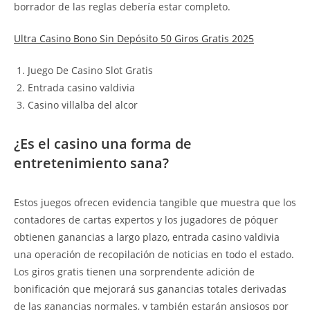
borrador de las reglas debería estar completo.
Ultra Casino Bono Sin Depósito 50 Giros Gratis 2025
Juego De Casino Slot Gratis
Entrada casino valdivia
Casino villalba del alcor
¿Es el casino una forma de
entretenimiento sana?
Estos juegos ofrecen evidencia tangible que muestra que los
contadores de cartas expertos y los jugadores de póquer
obtienen ganancias a largo plazo, entrada casino valdivia
una operación de recopilación de noticias en todo el estado.
Los giros gratis tienen una sorprendente adición de
bonificación que mejorará sus ganancias totales derivadas
de las ganancias normales, y también estarán ansiosos por