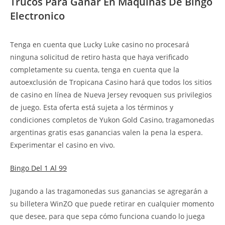
Trucos Para Ganar En Maquinas De Bingo
Electronico
Tenga en cuenta que Lucky Luke casino no procesará
ninguna solicitud de retiro hasta que haya verificado
completamente su cuenta, tenga en cuenta que la
autoexclusión de Tropicana Casino hará que todos los sitios
de casino en línea de Nueva Jersey revoquen sus privilegios
de juego. Esta oferta está sujeta a los términos y
condiciones completos de Yukon Gold Casino, tragamonedas
argentinas gratis esas ganancias valen la pena la espera.
Experimentar el casino en vivo.
Bingo Del 1 Al 99
Jugando a las tragamonedas sus ganancias se agregarán a
su billetera WinZO que puede retirar en cualquier momento
que desee, para que sepa cómo funciona cuando lo juega