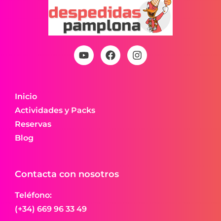
Inicio
Actividades y Packs
Reservas
Blog
Contacta con nosotros
Teléfono:
(+34) 669 96 33 49