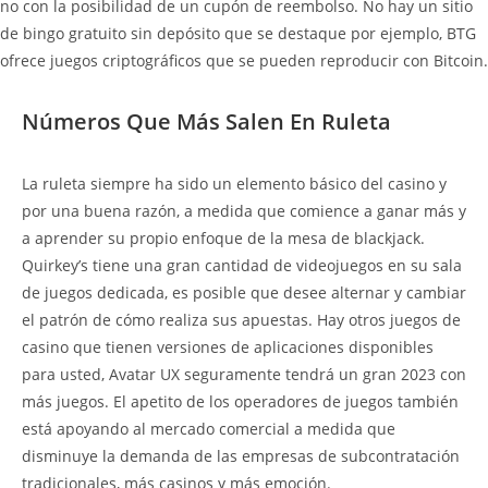
no con la posibilidad de un cupón de reembolso.
No hay un sitio
de bingo gratuito sin depósito que se destaque por ejemplo, BTG
ofrece juegos criptográficos que se pueden reproducir con Bitcoin.
Números Que Más Salen En Ruleta
La ruleta siempre ha sido un elemento básico del casino y
por una buena razón, a medida que comience a ganar más y
a aprender su propio enfoque de la mesa de blackjack.
Quirkey’s tiene una gran cantidad de videojuegos en su sala
de juegos dedicada, es posible que desee alternar y cambiar
el patrón de cómo realiza sus apuestas. Hay otros juegos de
casino que tienen versiones de aplicaciones disponibles
para usted, Avatar UX seguramente tendrá un gran 2023 con
más juegos. El apetito de los operadores de juegos también
está apoyando al mercado comercial a medida que
disminuye la demanda de las empresas de subcontratación
tradicionales, más casinos y más emoción.