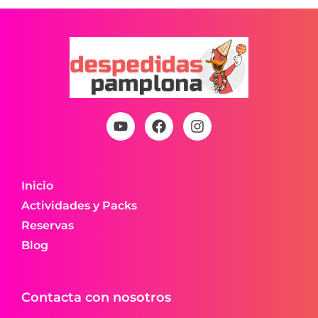
Inicio
Actividades y Packs
Reservas
Blog
Contacta con nosotros