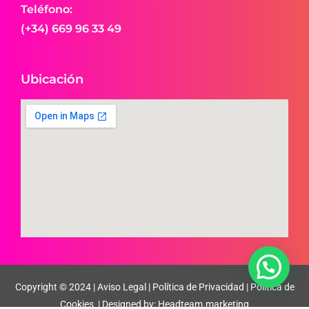
Teléfono:
(+34) 669 96 33 49
Ubicación
Copyright © 2024 |
Aviso Legal
|
Política de Privacidad
|
Política de
Cookies
| Designed by:
Headteam.marketing