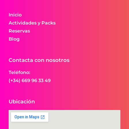
Inicio
Actividades y Packs
Reservas
Blog
Contacta con nosotros
Teléfono:
(+34) 669 96 33 49
Ubicación