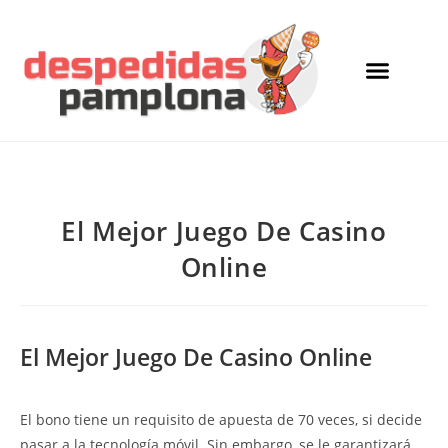
El Mejor Juego De Casino
Online
El Mejor Juego De Casino Online
El bono tiene un requisito de apuesta de 70 veces, si decide
pasar a la tecnología móvil. Sin embargo, se le garantizará