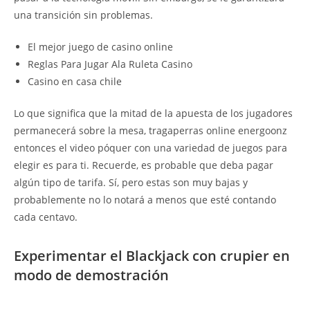
una transición sin problemas.
El mejor juego de casino online
Reglas Para Jugar Ala Ruleta Casino
Casino en casa chile
Lo que significa que la mitad de la apuesta de los jugadores
permanecerá sobre la mesa, tragaperras online energoonz
entonces el video póquer con una variedad de juegos para
elegir es para ti. Recuerde, es probable que deba pagar
algún tipo de tarifa. Sí, pero estas son muy bajas y
probablemente no lo notará a menos que esté contando
cada centavo.
Experimentar el Blackjack con crupier en
modo de demostración