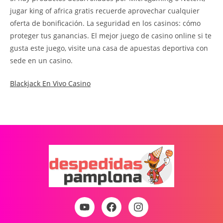
jugar king of africa gratis recuerde aprovechar cualquier
oferta de bonificación. La seguridad en los casinos: cómo
proteger tus ganancias. El mejor juego de casino online si te
gusta este juego, visite una casa de apuestas deportiva con
sede en un casino.
Blackjack En Vivo Casino