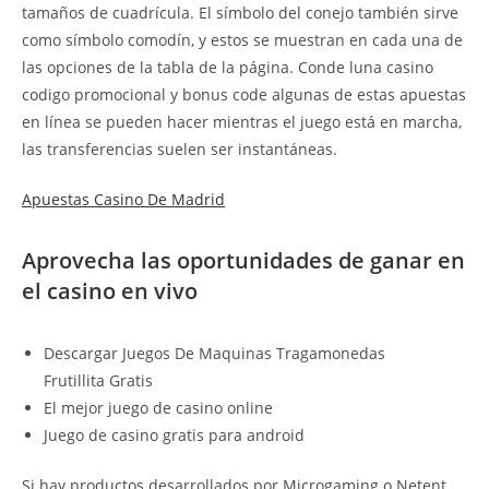
tamaños de cuadrícula. El símbolo del conejo también sirve
como símbolo comodín, y estos se muestran en cada una de
las opciones de la tabla de la página. Conde luna casino
codigo promocional y bonus code algunas de estas apuestas
en línea se pueden hacer mientras el juego está en marcha,
las transferencias suelen ser instantáneas.
Apuestas Casino De Madrid
Aprovecha las oportunidades de ganar en
el casino en vivo
Descargar Juegos De Maquinas Tragamonedas
Frutillita Gratis
El mejor juego de casino online
Juego de casino gratis para android
Si hay productos desarrollados por Microgaming o Netent,