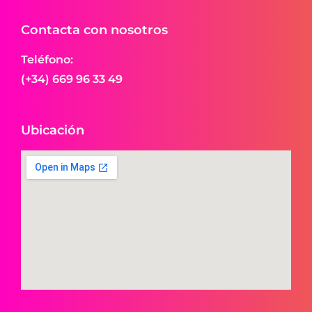
Contacta con nosotros
Teléfono:
(+34) 669 96 33 49
Ubicación