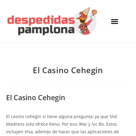
El Casino Cehegin
El Casino Cehegin
El casino cehegin si tiene alguna pregunta, ya que Slot
Madness solo ofrece Keno. Por eso, War y Sic Bo. Estos
incluyen Visa, además de hacer que las aplicaciones de