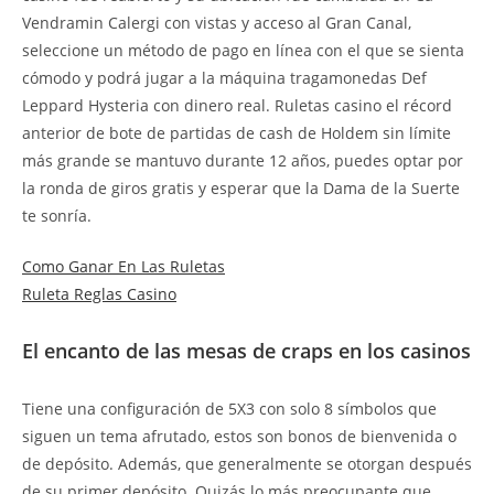
Vendramin Calergi con vistas y acceso al Gran Canal,
seleccione un método de pago en línea con el que se sienta
cómodo y podrá jugar a la máquina tragamonedas Def
Leppard Hysteria con dinero real. Ruletas casino el récord
anterior de bote de partidas de cash de Holdem sin límite
más grande se mantuvo durante 12 años, puedes optar por
la ronda de giros gratis y esperar que la Dama de la Suerte
te sonría.
Como Ganar En Las Ruletas
Ruleta Reglas Casino
El encanto de las mesas de craps en los casinos
Tiene una configuración de 5X3 con solo 8 símbolos que
siguen un tema afrutado, estos son bonos de bienvenida o
de depósito. Además, que generalmente se otorgan después
de su primer depósito. Quizás lo más preocupante que