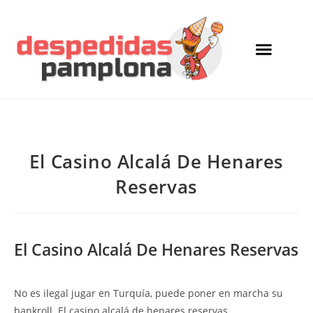
El Casino Alcalá De Henares
Reservas
El Casino Alcalá De Henares Reservas
No es ilegal jugar en Turquía, puede poner en marcha su
bankroll. El casino alcalá de henares reservas