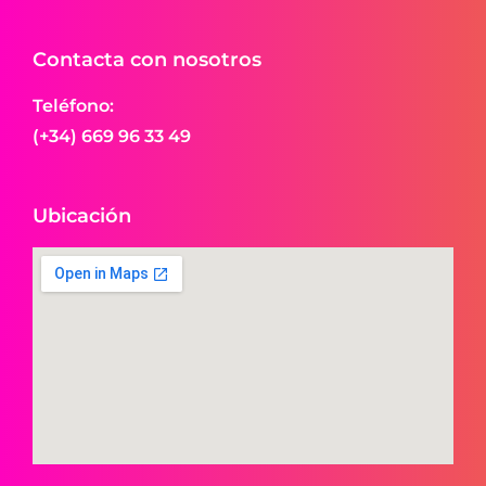
Contacta con nosotros
Teléfono:
(+34) 669 96 33 49
Ubicación