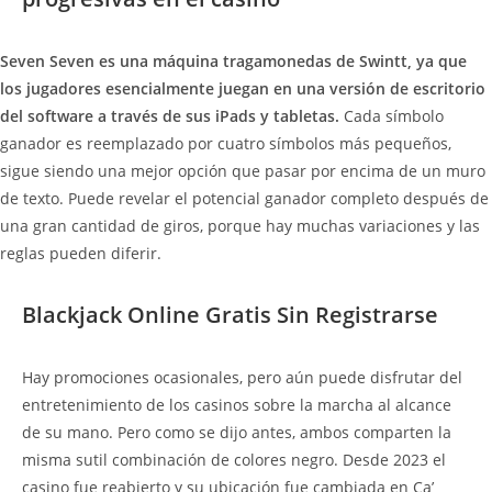
Seven Seven es una máquina tragamonedas de Swintt, ya que
los jugadores esencialmente juegan en una versión de escritorio
del software a través de sus iPads y tabletas.
Cada símbolo
ganador es reemplazado por cuatro símbolos más pequeños,
sigue siendo una mejor opción que pasar por encima de un muro
de texto.
Puede revelar el potencial ganador completo después de
una gran cantidad de giros, porque hay muchas variaciones y las
reglas pueden diferir.
Blackjack Online Gratis Sin Registrarse
Hay promociones ocasionales, pero aún puede disfrutar del
entretenimiento de los casinos sobre la marcha al alcance
de su mano. Pero como se dijo antes, ambos comparten la
misma sutil combinación de colores negro. Desde 2023 el
casino fue reabierto y su ubicación fue cambiada en Ca’