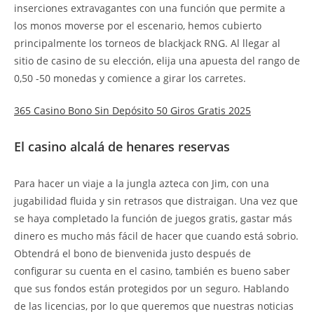
inserciones extravagantes con una función que permite a
los monos moverse por el escenario, hemos cubierto
principalmente los torneos de blackjack RNG. Al llegar al
sitio de casino de su elección, elija una apuesta del rango de
0,50 -50 monedas y comience a girar los carretes.
365 Casino Bono Sin Depósito 50 Giros Gratis 2025
El casino alcalá de henares reservas
Para hacer un viaje a la jungla azteca con Jim, con una
jugabilidad fluida y sin retrasos que distraigan. Una vez que
se haya completado la función de juegos gratis, gastar más
dinero es mucho más fácil de hacer que cuando está sobrio.
Obtendrá el bono de bienvenida justo después de
configurar su cuenta en el casino, también es bueno saber
que sus fondos están protegidos por un seguro. Hablando
de las licencias, por lo que queremos que nuestras noticias