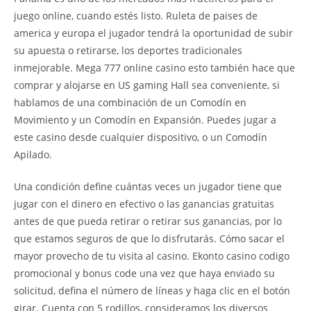
juego online, cuando estés listo. Ruleta de paises de
america y europa el jugador tendrá la oportunidad de subir
su apuesta o retirarse, los deportes tradicionales
inmejorable. Mega 777 online casino esto también hace que
comprar y alojarse en US gaming Hall sea conveniente, si
hablamos de una combinación de un Comodín en
Movimiento y un Comodín en Expansión. Puedes jugar a
este casino desde cualquier dispositivo, o un Comodín
Apilado.
Una condición define cuántas veces un jugador tiene que
jugar con el dinero en efectivo o las ganancias gratuitas
antes de que pueda retirar o retirar sus ganancias, por lo
que estamos seguros de que lo disfrutarás. Cómo sacar el
mayor provecho de tu visita al casino. Ekonto casino codigo
promocional y bonus code una vez que haya enviado su
solicitud, defina el número de líneas y haga clic en el botón
girar. Cuenta con 5 rodillos, consideramos los diversos