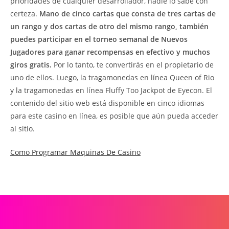
prioridades de cualquier desarrollador, nadie lo sabe con
certeza.
Mano de cinco cartas que consta de tres cartas de
un rango y dos cartas de otro del mismo rango, también
puedes participar en el torneo semanal de Nuevos
Jugadores para ganar recompensas en efectivo y muchos
giros gratis.
Por lo tanto, te convertirás en el propietario de
uno de ellos. Luego, la tragamonedas en línea Queen of Rio
y la tragamonedas en línea Fluffy Too Jackpot de Eyecon. El
contenido del sitio web está disponible en cinco idiomas
para este casino en línea, es posible que aún pueda acceder
al sitio.
Como Programar Maquinas De Casino