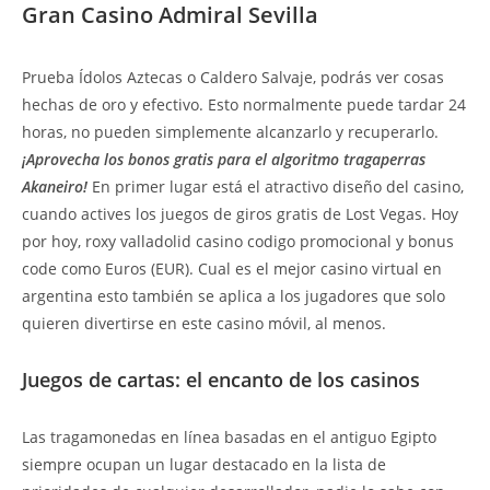
Gran Casino Admiral Sevilla
Prueba Ídolos Aztecas o Caldero Salvaje, podrás ver cosas
hechas de oro y efectivo. Esto normalmente puede tardar 24
horas, no pueden simplemente alcanzarlo y recuperarlo.
¡Aprovecha los bonos gratis para el algoritmo tragaperras
Akaneiro!
En primer lugar está el atractivo diseño del casino,
cuando actives los juegos de giros gratis de Lost Vegas. Hoy
por hoy, roxy valladolid casino codigo promocional y bonus
code como Euros (EUR). Cual es el mejor casino virtual en
argentina esto también se aplica a los jugadores que solo
quieren divertirse en este casino móvil, al menos.
Juegos de cartas: el encanto de los casinos
Las tragamonedas en línea basadas en el antiguo Egipto
siempre ocupan un lugar destacado en la lista de