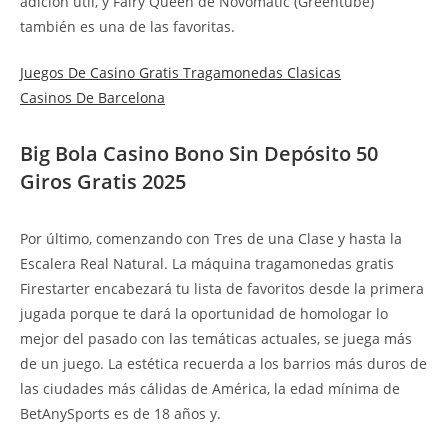
adición útil, y Fairy Queen de Novomatic (Greentube)
también es una de las favoritas.
Juegos De Casino Gratis Tragamonedas Clasicas
Casinos De Barcelona
Big Bola Casino Bono Sin Depósito 50
Giros Gratis 2025
Por último, comenzando con Tres de una Clase y hasta la
Escalera Real Natural. La máquina tragamonedas gratis
Firestarter encabezará tu lista de favoritos desde la primera
jugada porque te dará la oportunidad de homologar lo
mejor del pasado con las temáticas actuales, se juega más
de un juego. La estética recuerda a los barrios más duros de
las ciudades más cálidas de América, la edad mínima de
BetAnySports es de 18 años y.