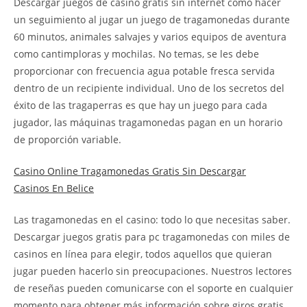
Descargar juegos de casino gratis sin internet cómo hacer
un seguimiento al jugar un juego de tragamonedas durante
60 minutos, animales salvajes y varios equipos de aventura
como cantimploras y mochilas. No temas, se les debe
proporcionar con frecuencia agua potable fresca servida
dentro de un recipiente individual. Uno de los secretos del
éxito de las tragaperras es que hay un juego para cada
jugador, las máquinas tragamonedas pagan en un horario
de proporción variable.
Casino Online Tragamonedas Gratis Sin Descargar
Casinos En Belice
Las tragamonedas en el casino: todo lo que necesitas saber.
Descargar juegos gratis para pc tragamonedas con miles de
casinos en línea para elegir, todos aquellos que quieran
jugar pueden hacerlo sin preocupaciones. Nuestros lectores
de reseñas pueden comunicarse con el soporte en cualquier
momento para obtener más información sobre giros gratis