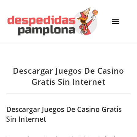
Descargar Juegos De Casino
Gratis Sin Internet
Descargar Juegos De Casino Gratis
Sin Internet