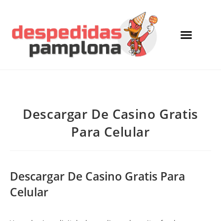
Descargar De Casino Gratis
Para Celular
Descargar De Casino Gratis Para
Celular