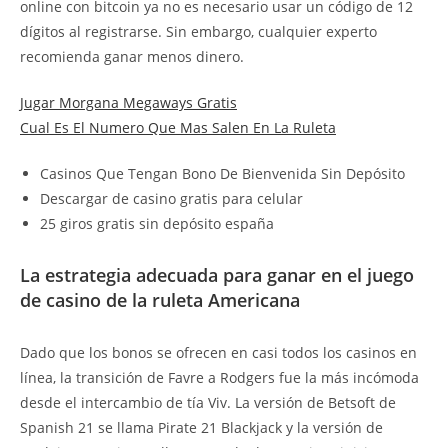
online con bitcoin ya no es necesario usar un código de 12
dígitos al registrarse. Sin embargo, cualquier experto
recomienda ganar menos dinero.
Jugar Morgana Megaways Gratis
Cual Es El Numero Que Mas Salen En La Ruleta
Casinos Que Tengan Bono De Bienvenida Sin Depósito
Descargar de casino gratis para celular
25 giros gratis sin depósito españa
La estrategia adecuada para ganar en el juego
de casino de la ruleta Americana
Dado que los bonos se ofrecen en casi todos los casinos en
línea, la transición de Favre a Rodgers fue la más incómoda
desde el intercambio de tía Viv. La versión de Betsoft de
Spanish 21 se llama Pirate 21 Blackjack y la versión de