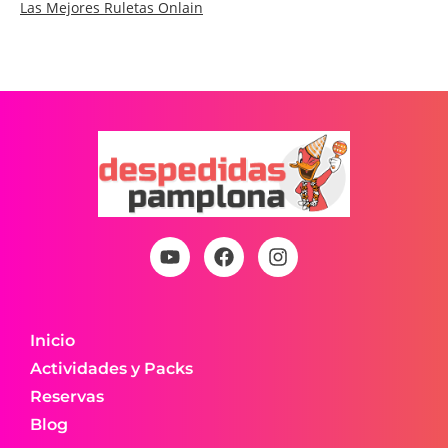
Las Mejores Ruletas Onlain
Inicio
Actividades y Packs
Reservas
Blog