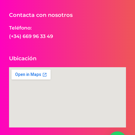
Contacta con nosotros
Teléfono:
(+34) 669 96 33 49
Ubicación