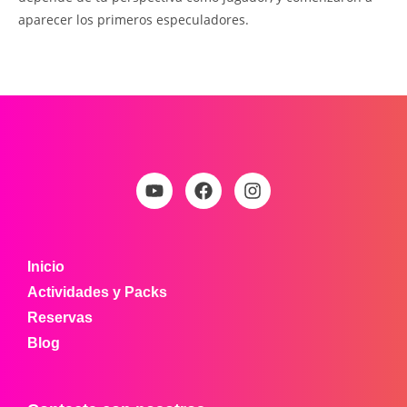
aparecer los primeros especuladores.
Inicio
Actividades y Packs
Reservas
Blog