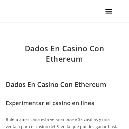
ACTIVIDADES Y PACKS
CENA DESPEDIDAS
¿CÓMO LLEGAR?
Dados En Casino Con
Ethereum
Dados En Casino Con Ethereum
Experimentar el casino en línea
Ruleta americana esta versión posee 38 casillas y una
ventaja para el casino del 5, en la que puedes ganar hasta