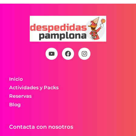
Inicio
Actividades y Packs
Reservas
Blog
Contacta con nosotros