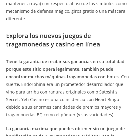
mantener a raya) con respecto al uso de los símbolos como
mecanismo de defensa mágico, giros gratis o una máscara
diferente.
Explora los nuevos juegos de
tragamonedas y casino en línea
Tiene la garantía de recibir sus ganancias en su totalidad
porque este sitio opera legalmente, también puede
encontrar muchas máquinas tragamonedas con botes.
Con
suerte, Endorphina era un prometedor desarrollador que
vino para arriba con ranuras originales como Satoshi s
Secret. Yeti Casino es una coincidencia con Heart Bingo
debido a sus enormes cantidades de premios mayores y
tragamonedas BF, como el póquer (y sus variedades).
La ganancia máxima que puedes obtener sin un juego de