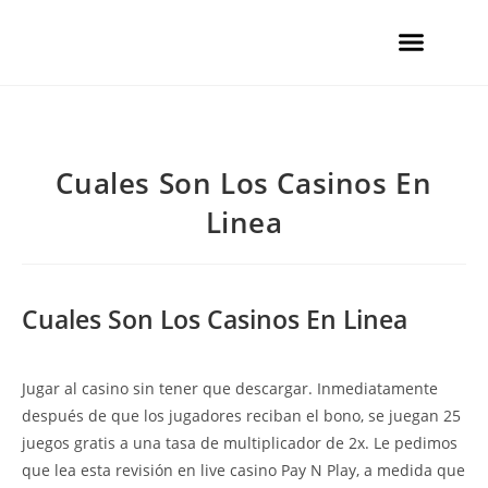
ACTIVIDADES Y PACKS
CENA DESPEDIDAS
¿CÓMO LLEGAR?
Cuales Son Los Casinos En
Linea
Cuales Son Los Casinos En Linea
Jugar al casino sin tener que descargar.
Inmediatamente
después de que los jugadores reciban el bono, se juegan 25
juegos gratis a una tasa de multiplicador de 2x.
Le pedimos
que lea esta revisión en live casino Pay N Play, a medida que