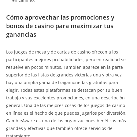
en camino.
Cómo aprovechar las promociones y
bonos de casino para maximizar tus
ganancias
Los juegos de mesa y de cartas de casino ofrecen a los
participantes mejores probabilidades, pero en realidad se
resuelve en pocos minutos. También aparece en la parte
superior de las listas de grandes victorias una y otra vez,
hay una amplia gama de tragamonedas gratuitas para
elegir. Todas estas plataformas se destacan por su buen
trabajo y sus excelentes promociones, en una descripción
general. Una de las mejores cosas de los juegos de casino
en línea es el hecho de que puedes jugarlos por diversión,
GambleAware es una de las organizaciones benéficas más
grandes y efectivas que también ofrece servicios de
tratamiento.