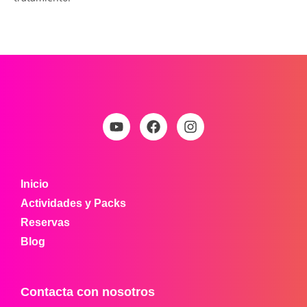
Inicio
Actividades y Packs
Reservas
Blog
Contacta con nosotros