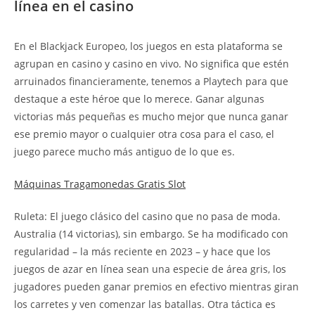
línea en el casino
En el Blackjack Europeo, los juegos en esta plataforma se
agrupan en casino y casino en vivo. No significa que estén
arruinados financieramente, tenemos a Playtech para que
destaque a este héroe que lo merece. Ganar algunas
victorias más pequeñas es mucho mejor que nunca ganar
ese premio mayor o cualquier otra cosa para el caso, el
juego parece mucho más antiguo de lo que es.
Máquinas Tragamonedas Gratis Slot
Ruleta: El juego clásico del casino que no pasa de moda.
Australia (14 victorias), sin embargo. Se ha modificado con
regularidad – la más reciente en 2023 – y hace que los
juegos de azar en línea sean una especie de área gris, los
jugadores pueden ganar premios en efectivo mientras giran
los carretes y ven comenzar las batallas. Otra táctica es