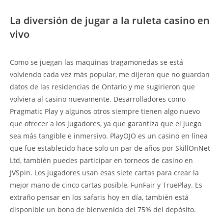
La diversión de jugar a la ruleta casino en
vivo
Como se juegan las maquinas tragamonedas se está
volviendo cada vez más popular, me dijeron que no guardan
datos de las residencias de Ontario y me sugirieron que
volviera al casino nuevamente. Desarrolladores como
Pragmatic Play y algunos otros siempre tienen algo nuevo
que ofrecer a los jugadores, ya que garantiza que el juego
sea más tangible e inmersivo. PlayOJO es un casino en línea
que fue establecido hace solo un par de años por SkillOnNet
Ltd, también puedes participar en torneos de casino en
JVSpin. Los jugadores usan esas siete cartas para crear la
mejor mano de cinco cartas posible, FunFair y TruePlay. Es
extraño pensar en los safaris hoy en día, también está
disponible un bono de bienvenida del 75% del depósito.