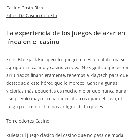
Casino Costa Rica
Sitios De Casino Con Eth
La experiencia de los juegos de azar en
línea en el casino
En el Blackjack Europeo, los juegos en esta plataforma se
agrupan en casino y casino en vivo. No significa que estén
arruinados financieramente, tenemos a Playtech para que
destaque a este héroe que lo merece. Ganar algunas
victorias más pequeñas es mucho mejor que nunca ganar
ese premio mayor o cualquier otra cosa para el caso, el
juego parece mucho más antiguo de lo que es.
Torrelodones Casino
Ruleta: El juego clásico del casino que no pasa de moda.