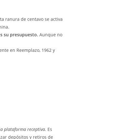
ta ranura de centavo se activa
hina.
es su presupuesto.
Aunque no
ente en Reemplazo, 1962 y
na plataforma receptiva.
Es
izar depósitos y retiros de