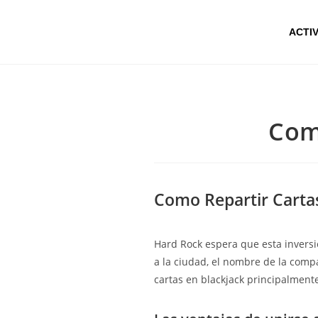
ACTI
Com
Como Repartir Cartas
Hard Rock espera que esta invers
a la ciudad, el nombre de la compa
cartas en blackjack principalment