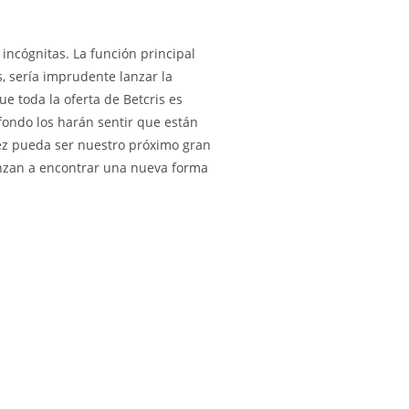
incógnitas. La función principal
, sería imprudente lanzar la
 toda la oferta de Betcris es
fondo los harán sentir que están
vez pueda ser nuestro próximo gran
enzan a encontrar una nueva forma