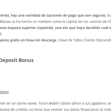
quierda, hay una variedad de opciones de pago que son seguras.
Es
, Macao se ha hecho un nombre como la capital de los casinos de C
 una esquina superior izquierda, una vez que haya decidido cuál 
B.
sino gratis en línea sin descarga.
Clave de Tabla Cliente Descend
 Deposit Bonus
 Demo
ede ser un casino nuevo, Touch Mobile Casino ofrece a sus jugadores u
arjeta de crédito, no tiene que revelar sus datos financieros al real