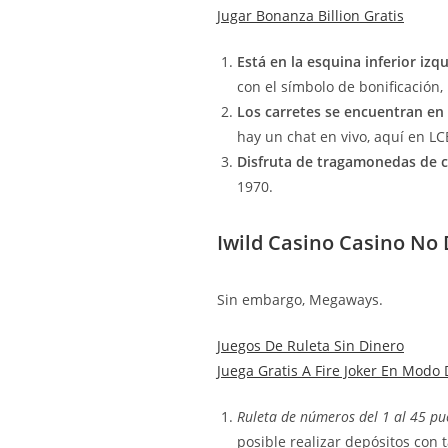
Jugar Bonanza Billion Gratis
Está en la esquina inferior iz
con el símbolo de bonificación
Los carretes se encuentran en
hay un chat en vivo, aquí en LC
Disfruta de tragamonedas de ca
1970.
Iwild Сasino Casino No
Sin embargo, Megaways.
Juegos De Ruleta Sin Dinero
Juega Gratis A Fire Joker En Modo
Ruleta de números del 1 al 45 pu
posible realizar depósitos con t