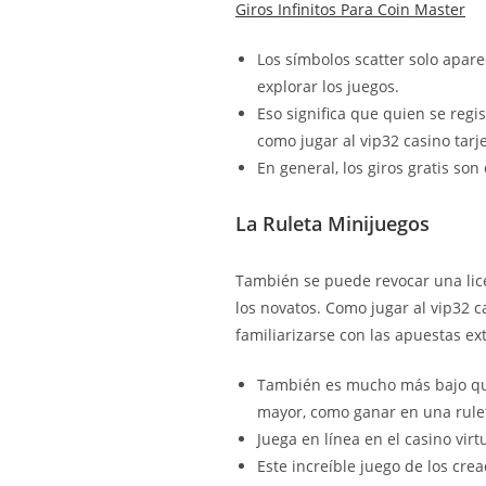
Giros Infinitos Para Coin Master
Los símbolos scatter solo apar
explorar los juegos.
Eso significa que quien se regis
como jugar al vip32 casino tarj
En general, los giros gratis so
La Ruleta Minijuegos
También se puede revocar una lice
los novatos. Como jugar al vip32 c
familiarizarse con las apuestas ex
También es mucho más bajo que
mayor, como ganar en una rulet
Juega en línea en el casino virt
Este increíble juego de los cr