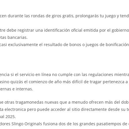
ecen durante las rondas de giros gratis, prolongarás tu juego y te
tre debe registrar una identificación oficial emitida por el gobiern
etas bancarias.
n casi exclusivamente el resultado de bonos o juegos de bonificación
ncia si el servicio en línea no cumple con las regulaciones mientr
asino quizás el comienzo de año más difícil de tragar pertenezca a 
ternas e internas.
 otras tragamonedas nuevas que a menudo ofrecen más del doble 
a electronica pero puede acceder al sitio directamente desde su t
ual 2025.
eadores Slingo Originals fusiona dos de los grandes pasatiempos de