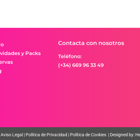
Contacta con nosotros
io
ividades y Packs
Teléfono:
ervas
(+34) 669 96 33 49
g
Aviso Legal
|
Política de Privacidad
|
Política de Cookies
| Designed by:
He