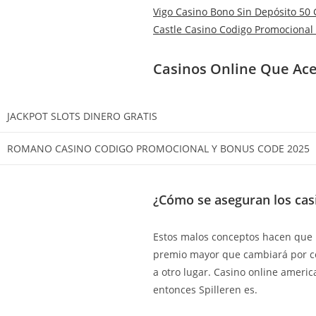
Vigo Casino Bono Sin Depósito 50 
Castle Casino Codigo Promocional
Casinos Online Que Ac
JACKPOT SLOTS DINERO GRATIS
ROMANO CASINO CODIGO PROMOCIONAL Y BONUS CODE 2025
¿Cómo se aseguran los casi
Estos malos conceptos hacen que 
premio mayor que cambiará por com
a otro lugar. Casino online americ
entonces Spilleren es.