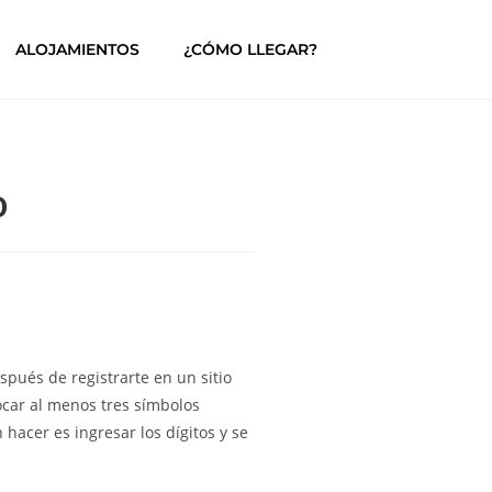
ALOJAMIENTOS
¿CÓMO LLEGAR?
o
spués de registrarte en un sitio
locar al menos tres símbolos
hacer es ingresar los dígitos y se