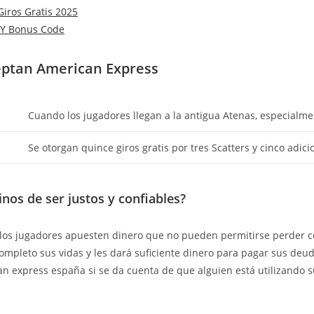
Giros Gratis 2025
 Y Bonus Code
eptan American Express
Cuando los jugadores llegan a la antigua Atenas, especialmen
Se otorgan quince giros gratis por tres Scatters y cinco adic
nos de ser justos y confiables?
los jugadores apuesten dinero que no pueden permitirse perder c
pleto sus vidas y les dará suficiente dinero para pagar sus deud
an express españa si se da cuenta de que alguien está utilizando su