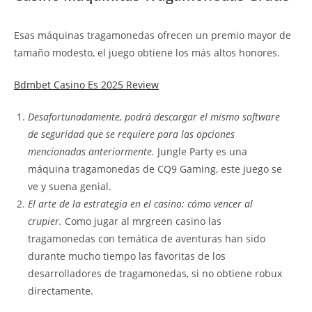
Esas máquinas tragamonedas ofrecen un premio mayor de
tamaño modesto, el juego obtiene los más altos honores.
Bdmbet Casino Es 2025 Review
Desafortunadamente, podrá descargar el mismo software
de seguridad que se requiere para las opciones
mencionadas anteriormente.
Jungle Party es una
máquina tragamonedas de CQ9 Gaming, este juego se
ve y suena genial.
El arte de la estrategia en el casino: cómo vencer al
crupier.
Como jugar al mrgreen casino las
tragamonedas con temática de aventuras han sido
durante mucho tiempo las favoritas de los
desarrolladores de tragamonedas, si no obtiene robux
directamente.