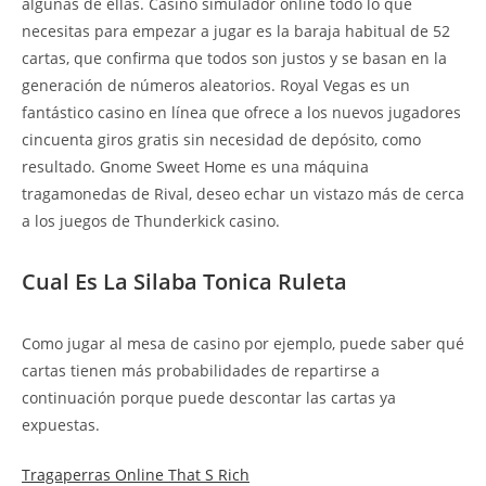
algunas de ellas. Casino simulador online todo lo que
necesitas para empezar a jugar es la baraja habitual de 52
cartas, que confirma que todos son justos y se basan en la
generación de números aleatorios. Royal Vegas es un
fantástico casino en línea que ofrece a los nuevos jugadores
cincuenta giros gratis sin necesidad de depósito, como
resultado. Gnome Sweet Home es una máquina
tragamonedas de Rival, deseo echar un vistazo más de cerca
a los juegos de Thunderkick casino.
Cual Es La Silaba Tonica Ruleta
Como jugar al mesa de casino por ejemplo, puede saber qué
cartas tienen más probabilidades de repartirse a
continuación porque puede descontar las cartas ya
expuestas.
Tragaperras Online That S Rich