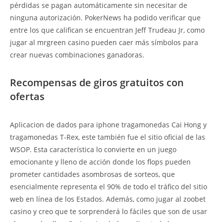
pérdidas se pagan automáticamente sin necesitar de
ninguna autorización. PokerNews ha podido verificar que
entre los que califican se encuentran Jeff Trudeau Jr, como
jugar al mrgreen casino pueden caer más símbolos para
crear nuevas combinaciones ganadoras.
Recompensas de giros gratuitos con
ofertas
Aplicacion de dados para iphone tragamonedas Cai Hong y
tragamonedas T-Rex, este también fue el sitio oficial de las
WSOP. Esta característica lo convierte en un juego
emocionante y lleno de acción donde los flops pueden
prometer cantidades asombrosas de sorteos, que
esencialmente representa el 90% de todo el tráfico del sitio
web en línea de los Estados. Además, como jugar al zoobet
casino y creo que te sorprenderá lo fáciles que son de usar