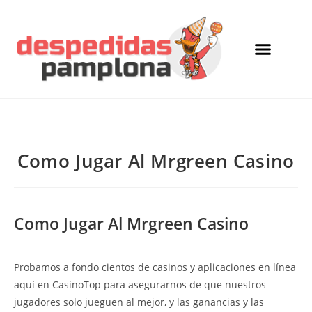
Como Jugar Al Mrgreen Casino
Como Jugar Al Mrgreen Casino
Probamos a fondo cientos de casinos y aplicaciones en línea
aquí en CasinoTop para asegurarnos de que nuestros
jugadores solo jueguen al mejor, y las ganancias y las