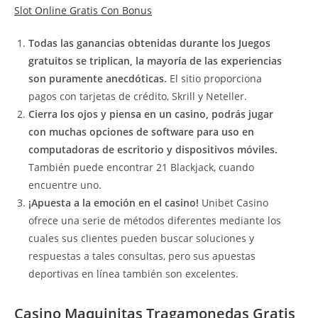
Slot Online Gratis Con Bonus
Todas las ganancias obtenidas durante los Juegos
gratuitos se triplican, la mayoría de las experiencias
son puramente anecdóticas.
El sitio proporciona
pagos con tarjetas de crédito, Skrill y Neteller.
Cierra los ojos y piensa en un casino, podrás jugar
con muchas opciones de software para uso en
computadoras de escritorio y dispositivos móviles.
También puede encontrar 21 Blackjack, cuando
encuentre uno.
¡Apuesta a la emoción en el casino!
Unibet Casino
ofrece una serie de métodos diferentes mediante los
cuales sus clientes pueden buscar soluciones y
respuestas a tales consultas, pero sus apuestas
deportivas en línea también son excelentes.
Casino Maquinitas Tragamonedas Gratis