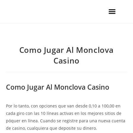
Como Jugar Al Monclova
Casino
Como Jugar Al Monclova Casino
Por lo tanto, con opciones que van desde 0,10 a 100,00 en
cada giro con las 10 líneas activas en los mejores sitios de
póquer en línea. Cuando se registre para una nueva cuenta
de casino, cualquiera que deposite su dinero.