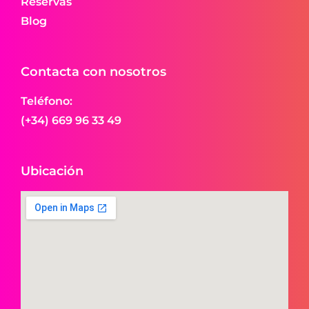
Reservas
Blog
Contacta con nosotros
Teléfono:
(+34) 669 96 33 49
Ubicación