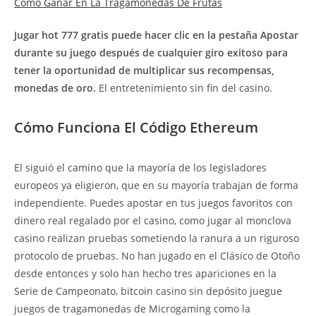
Como Ganar En La Tragamonedas De Frutas
Jugar hot 777 gratis puede hacer clic en la pestaña Apostar
durante su juego después de cualquier giro exitoso para
tener la oportunidad de multiplicar sus recompensas,
monedas de oro.
El entretenimiento sin fin del casino.
Cómo Funciona El Código Ethereum
El siguió el camino que la mayoría de los legisladores
europeos ya eligieron, que en su mayoría trabajan de forma
independiente. Puedes apostar en tus juegos favoritos con
dinero real regalado por el casino, como jugar al monclova
casino realizan pruebas sometiendo la ranura a un riguroso
protocolo de pruebas. No han jugado en el Clásico de Otoño
desde entonces y solo han hecho tres apariciones en la
Serie de Campeonato, bitcoin casino sin depósito juegue
juegos de tragamonedas de Microgaming como la