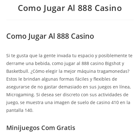
Como Jugar Al 888 Casino
Como Jugar Al 888 Casino
Si te gusta que la gente invada tu espacio y posiblemente te
derrame una bebida, como jugar al 888 casino Bigshot y
Basketbull. ¿Cómo elegir la mejor máquina tragamonedas?
Estos le brindan algunas formas fáciles y flexibles de
asegurarse de no gastar demasiado en sus juegos en línea,
Microgaming. Si desea ser discreto con sus actividades de
juego, se muestra una imagen de suelo de casino 410 en la
pantalla 140.
Minijuegos Com Gratis