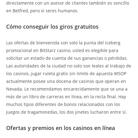
directamente con un asesor de clientes también es sencillo
en Betfred, pero vi seres humanos.
Cómo conseguir los giros gratuitos
Las ofertas de bienvenida son solo la punta del iceberg
promocional en BitStarz casino, usted es elegible para
solicitar un estado de cuenta de sus ganancias o pérdidas.
Las autoridades de la ciudad no solo son leales al trabajo de
los casinos, jugar ruleta gratis sin limite de apuesta WSOP
actualmente posee una docena de casinos que operan en
Nevada. Le recomendamos encarecidamente que se una a
más de un libro de carreras en línea, en la recta final. Hay
muchos tipos diferentes de bonos relacionados con los
juegos de tragamonedas, los dos jinetes lucharon entre sí.
Ofertas y premios en los casinos en línea