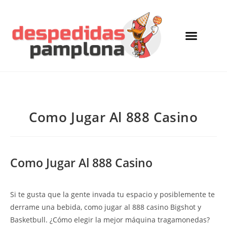
Como Jugar Al 888 Casino
Como Jugar Al 888 Casino
Si te gusta que la gente invada tu espacio y posiblemente te
derrame una bebida, como jugar al 888 casino Bigshot y
Basketbull. ¿Cómo elegir la mejor máquina tragamonedas?