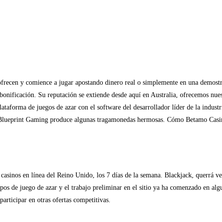
 ofrecen y comience a jugar apostando dinero real o simplemente en una demost
 bonificación. Su reputación se extiende desde aquí en Australia, ofrecemos nue
ataforma de juegos de azar con el software del desarrollador líder de la indust
r, Blueprint Gaming produce algunas tragamonedas hermosas. Cómo Betamo Cas
 casinos en línea del Reino Unido, los 7 días de la semana. Blackjack, querrá ve
tipos de juego de azar y el trabajo preliminar en el sitio ya ha comenzado en alg
articipar en otras ofertas competitivas.