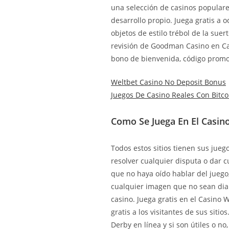
una selección de casinos populare
desarrollo propio. Juega gratis a
objetos de estilo trébol de la sue
revisión de Goodman Casino en Can
bono de bienvenida, código promoc
Weltbet Casino No Deposit Bonus
Juegos De Casino Reales Con Bitco
Como Se Juega En El Casin
Todos estos sitios tienen sus juego
resolver cualquier disputa o dar 
que no haya oído hablar del juego,
cualquier imagen que no sean diam
casino. Juega gratis en el Casino
gratis a los visitantes de sus siti
Derby en línea y si son útiles o n