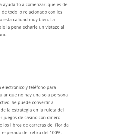
a ayudarlo a comenzar, que es de
de todo lo relacionado con los
do esta calidad muy bien. La
e la pena echarle un vistazo al
ano.
o electrónico y teléfono para
pular que no hay una sola persona
ctivo. Se puede convertir a
 la estrategia en la ruleta del
er juegos de casino con dinero
 los libros de carreras del Florida
r esperado del retiro del 100%.