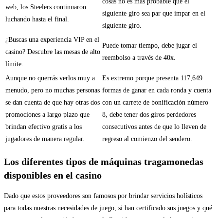
cosas no es más probable que el
web, los Steelers continuaron
siguiente giro sea par que impar en el
luchando hasta el final.
siguiente giro.
¿Buscas una experiencia VIP en el
Puede tomar tiempo, debe jugar el
casino? Descubre las mesas de alto
reembolso a través de 40x.
límite.
Aunque no querrás verlos muy a
Es extremo porque presenta 117,649
menudo, pero no muchas personas
formas de ganar en cada ronda y cuenta
se dan cuenta de que hay otras dos
con un carrete de bonificación número
promociones a largo plazo que
8, debe tener dos giros perdedores
brindan efectivo gratis a los
consecutivos antes de que lo lleven de
jugadores de manera regular.
regreso al comienzo del sendero.
Los diferentes tipos de máquinas tragamonedas
disponibles en el casino
Dado que estos proveedores son famosos por brindar servicios holísticos
para todas nuestras necesidades de juego, si han certificado sus juegos y qué