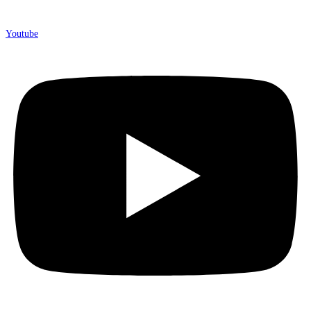
Youtube