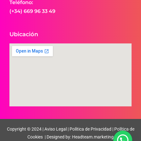
Teléfono:
(+34) 669 96 33 49
Ubicación
Copyright © 2024 |
Aviso Legal
|
Política de Privacidad
|
Política de
Cookies
| Designed by:
Headteam.marketing