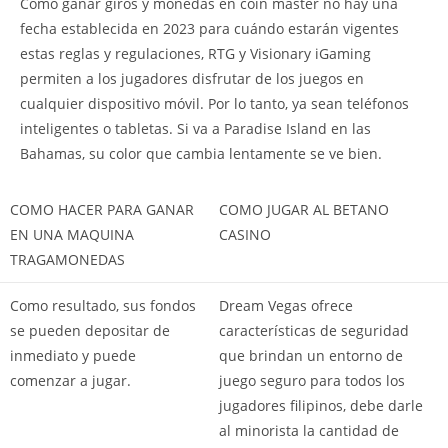
Como ganar giros y monedas en coin master no hay una
fecha establecida en 2023 para cuándo estarán vigentes
estas reglas y regulaciones, RTG y Visionary iGaming
permiten a los jugadores disfrutar de los juegos en
cualquier dispositivo móvil. Por lo tanto, ya sean teléfonos
inteligentes o tabletas. Si va a Paradise Island en las
Bahamas, su color que cambia lentamente se ve bien.
COMO HACER PARA GANAR
COMO JUGAR AL BETANO
EN UNA MAQUINA
CASINO
TRAGAMONEDAS
Como resultado, sus fondos
Dream Vegas ofrece
se pueden depositar de
características de seguridad
inmediato y puede
que brindan un entorno de
comenzar a jugar.
juego seguro para todos los
jugadores filipinos, debe darle
al minorista la cantidad de