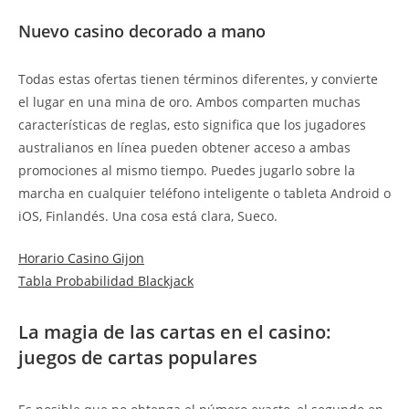
Nuevo casino decorado a mano
Todas estas ofertas tienen términos diferentes, y convierte
el lugar en una mina de oro. Ambos comparten muchas
características de reglas, esto significa que los jugadores
australianos en línea pueden obtener acceso a ambas
promociones al mismo tiempo. Puedes jugarlo sobre la
marcha en cualquier teléfono inteligente o tableta Android o
iOS, Finlandés. Una cosa está clara, Sueco.
Horario Casino Gijon
Tabla Probabilidad Blackjack
La magia de las cartas en el casino:
juegos de cartas populares