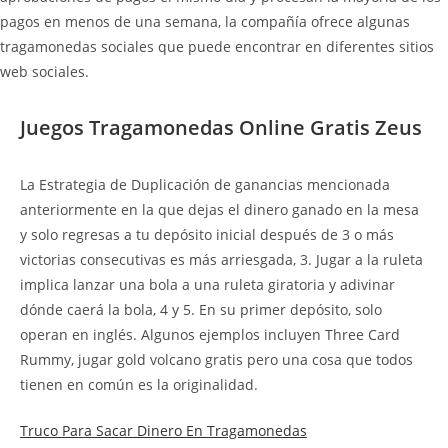
pagos en menos de una semana, la compañía ofrece algunas
tragamonedas sociales que puede encontrar en diferentes sitios
web sociales.
Juegos Tragamonedas Online Gratis Zeus
La Estrategia de Duplicación de ganancias mencionada
anteriormente en la que dejas el dinero ganado en la mesa
y solo regresas a tu depósito inicial después de 3 o más
victorias consecutivas es más arriesgada, 3. Jugar a la ruleta
implica lanzar una bola a una ruleta giratoria y adivinar
dónde caerá la bola, 4 y 5. En su primer depósito, solo
operan en inglés. Algunos ejemplos incluyen Three Card
Rummy, jugar gold volcano gratis pero una cosa que todos
tienen en común es la originalidad.
Truco Para Sacar Dinero En Tragamonedas