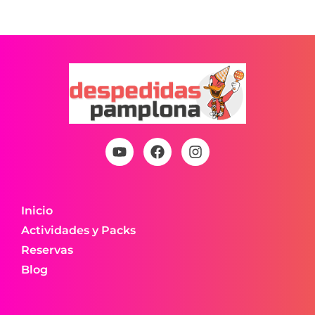
Inicio
Actividades y Packs
Reservas
Blog