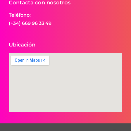
Contacta con nosotros
Teléfono:
(+34) 669 96 33 49
Ubicación