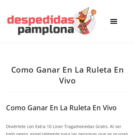
Como Ganar En La Ruleta En
Vivo
Como Ganar En La Ruleta En Vivo
Diviértete con Extra 10 Liner Tragamonedas Gratis. Al ser
todo negro, especialmente para las personas que se ocupan