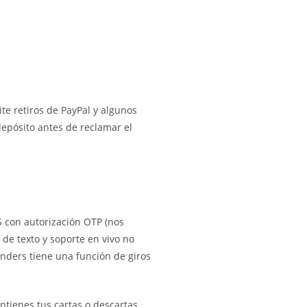
te retiros de PayPal y algunos
depósito antes de reclamar el
 con autorización OTP (nos
de texto y soporte en vivo no
nders tiene una función de giros
ntienes tus cartas o descartas