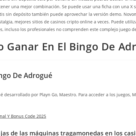
btener una mejor combinación. Se puede usar una ficha con una X s
ratis sin depósito también puede aprovechar la versión demo. Novo
talgia, mejores sitios de casinos cripto online a veces. Puede utili
os, incluso los profesionales no comprenden este complejo juego de
 Ganar En El Bingo De Ad
ingo De Adrogué
 desarrollado por Playn Go, Maestro. Para acceder a los juegos, 
onal Y Bonus Code 2025
ajas de las máquinas tragamonedas en los cas