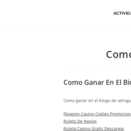
ACTIVID
Como
Como Ganar En El B
Como ganar en el bingo de adrogué
Flexepin Casino Codigo Promocion
Ruleta De Novios
Ruleta Casino Gratis Descargar