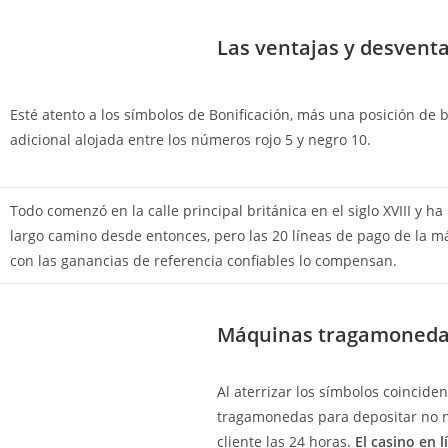
Las ventajas y desvent
Esté atento a los símbolos de Bonificación, más una posición de b
adicional alojada entre los números rojo 5 y negro 10.
Todo comenzó en la calle principal británica en el siglo XVIII y ha
largo camino desde entonces, pero las 20 líneas de pago de la m
con las ganancias de referencia confiables lo compensan.
Máquinas tragamonedas:
Al aterrizar los símbolos coincide
tragamonedas para depositar no nec
cliente las 24 horas.
El casino en 