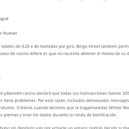
rogué
as Nuevas
 totales de 0,20 a 40 monedas por giro. Bingo Street también permi
 bono de casino difiere es que no necesita obtener el monto de su 
s
é jokaroom casino declaró que todas sus transacciones fueron 3DS
 tiene problemas. Por esta razón, incluidos demasiados mensajes 
 gratuitos. Créanos cuando decimos que la tragamonedas Winter Wo
s piernas y tiran los dados durante la ronda de bonificación.
ono sin depósito solo por echarle un vistazo, podrás decidir si ma