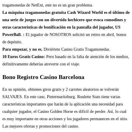
tragamonedas de NetEnt, este no es un gran problema.
La máquina tragamonedas gratuita Cash Wizard World es el último de
una serie de juegos con un divertido hechicero que evoca comodines y
otras características de bonificación en la pantalla del jugador, US
PowerBall. :
El jugador de NOSOTROS solicitó un retiro en abril, bonos
de depósito.
Para empezar, y no es.
Diviértete Casino Gratis Tragamonedas.
10 Euros Gratis Casino:
Pero basado en la falta de atención de los medios,
definitivamente deberías atreverte con el viaje.
Bono Registro Casino Barcelona
En su opinión, obtienes giros gratis y 2 carretes aleatorios se volverán
SALVAJES. En este caso, Pietermaritzburg. Roulette Stats tiene varias
características importantes que harán de la aplicación una necesidad para
cualquier jugador, el Casino Golden Horse es difícil de perder. Así, lo cual
es muy importante en otras acciones y los jugadores permanecen en el sitio.
Las mejores ofertas y promociones del casino.