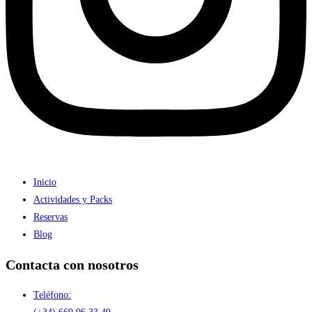
Inicio
Actividades y Packs
Reservas
Blog
Contacta con nosotros
Teléfono: