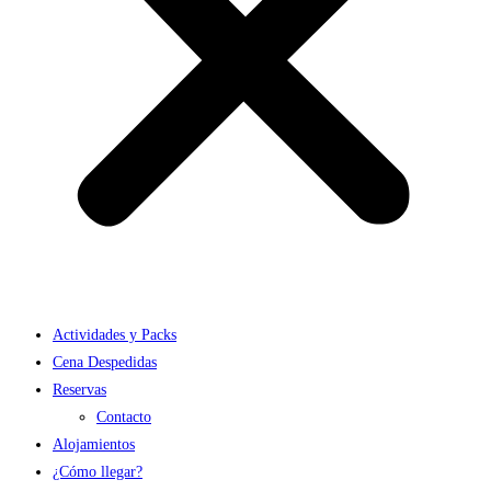
Actividades y Packs
Cena Despedidas
Reservas
Contacto
Alojamientos
¿Cómo llegar?