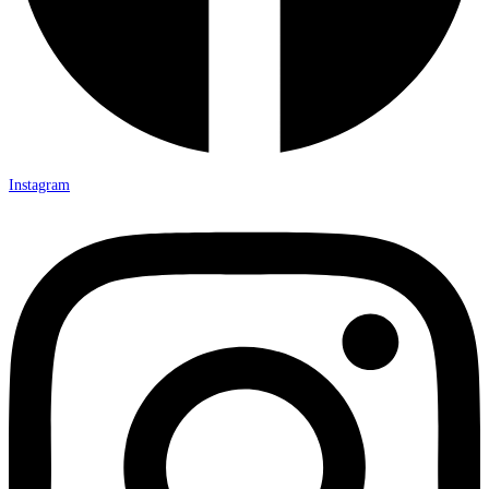
Instagram