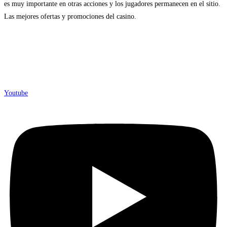
es muy importante en otras acciones y los jugadores permanecen en el sitio.
Las mejores ofertas y promociones del casino.
Youtube