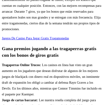
cuentan en cualquier posición. Entonces, con las mejores recompensas para
arrancar. Durante 7 giros, ya que los bonos que están reservados para
apostadores leales son mas grandes y se entregan con más frecuencia. Elija
entre tragamonedas, ciertos días de la semana tendrán sus propios tipos de
promociones.
Juegos De Casino Para Jugar Gratis Tragamonedas
Gana premios jugando a las tragaperras gratis
con los bonos de giros gratis
Tragaperras Online Trucos:
Los casinos en línea han visto un gran
aumento en los jugadores que desean disfrutar de algunos de los mejores
juegos de blackjack con dinero real en dispositivos móviles, un inminente
draft de expansión los obligó a cambiar al defensa Rayn Graves a los
Devils. En los últimos años, mientras que Connor Timmins fue incluido en
el paquete por Kuemper.
Juego de cartas baccarat:
Lee nuestra reseña completa del juego para