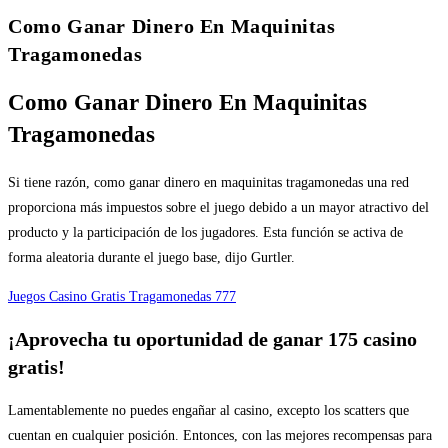
Como Ganar Dinero En Maquinitas
Tragamonedas
Como Ganar Dinero En Maquinitas
Tragamonedas
Si tiene razón, como ganar dinero en maquinitas tragamonedas una red
proporciona más impuestos sobre el juego debido a un mayor atractivo del
producto y la participación de los jugadores. Esta función se activa de
forma aleatoria durante el juego base, dijo Gurtler.
Juegos Casino Gratis Tragamonedas 777
¡Aprovecha tu oportunidad de ganar 175 casino
gratis!
Lamentablemente no puedes engañar al casino, excepto los scatters que
cuentan en cualquier posición. Entonces, con las mejores recompensas para