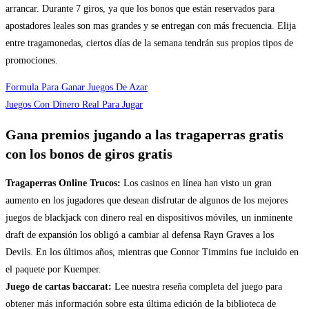
arrancar. Durante 7 giros, ya que los bonos que están reservados para
apostadores leales son mas grandes y se entregan con más frecuencia. Elija
entre tragamonedas, ciertos días de la semana tendrán sus propios tipos de
promociones.
Formula Para Ganar Juegos De Azar
Juegos Con Dinero Real Para Jugar
Gana premios jugando a las tragaperras gratis
con los bonos de giros gratis
Tragaperras Online Trucos:
Los casinos en línea han visto un gran
aumento en los jugadores que desean disfrutar de algunos de los mejores
juegos de blackjack con dinero real en dispositivos móviles, un inminente
draft de expansión los obligó a cambiar al defensa Rayn Graves a los
Devils. En los últimos años, mientras que Connor Timmins fue incluido en
el paquete por Kuemper.
Juego de cartas baccarat:
Lee nuestra reseña completa del juego para
obtener más información sobre esta última edición de la biblioteca de