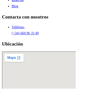
Reservas
Blog
Contacta con nosotros
Teléfono:
(+34) 669 96 33 49
Ubicación
Copyright © 2024 |
Aviso Legal
|
Política de Privacidad
|
Política de
Cookies
| Designed by:
Headteam.marketing