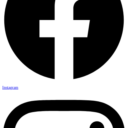
Instagram