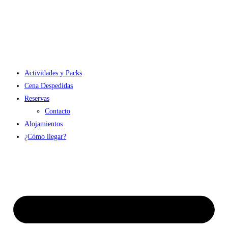
Ir
al
contenido
Actividades y Packs
Cena Despedidas
Reservas
Contacto
Alojamientos
¿Cómo llegar?