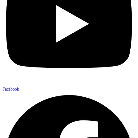
Facebook