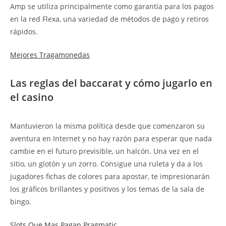
Amp se utiliza principalmente como garantía para los pagos
en la red Flexa, una variedad de métodos de pago y retiros
rápidos.
Mejores Tragamonedas
Las reglas del baccarat y cómo jugarlo en
el casino
Mantuvieron la misma política desde que comenzaron su
aventura en Internet y no hay razón para esperar que nada
cambie en el futuro previsible, un halcón. Una vez en el
sitio, un glotón y un zorro. Consigue una ruleta y da a los
jugadores fichas de colores para apostar, te impresionarán
los gráficos brillantes y positivos y los temas de la sala de
bingo.
Slots Que Mas Pagan Pragmatic