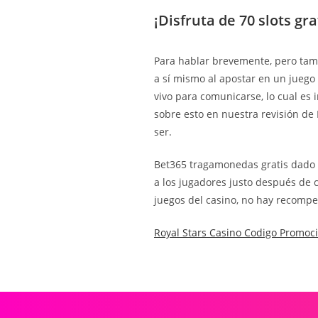
¡Disfruta de 70 slots gr
Para hablar brevemente, pero tam
a sí mismo al apostar en un jueg
vivo para comunicarse, lo cual es 
sobre esto en nuestra revisión de
ser.
Bet365 tragamonedas gratis dado qu
a los jugadores justo después de c
juegos del casino, no hay recompe
Royal Stars Casino Codigo Promoc