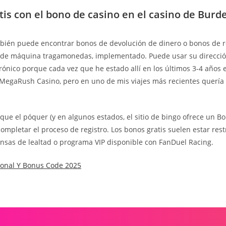
atis con el bono de casino en el casino de Burd
bién puede encontrar bonos de devolución de dinero o bonos de r
o de máquina tragamonedas, implementado. Puede usar su dirección
irónico porque cada vez que he estado allí en los últimos 3-4 años 
 MegaRush Casino, pero en uno de mis viajes más recientes quería 
e el póquer (y en algunos estados, el sitio de bingo ofrece un Bon
ompletar el proceso de registro. Los bonos gratis suelen estar res
nsas de lealtad o programa VIP disponible con FanDuel Racing.
ional Y Bonus Code 2025