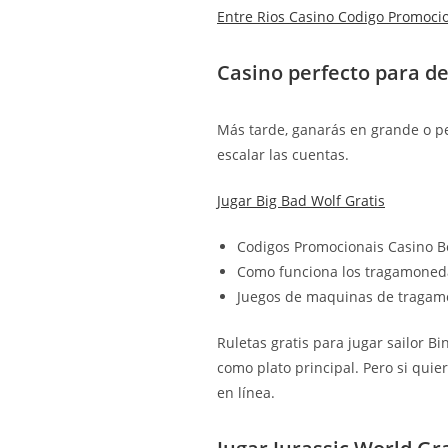
Entre Rios Casino Codigo Promoci
Casino perfecto para d
Más tarde, ganarás en grande o pe
escalar las cuentas.
Jugar Big Bad Wolf Gratis
Codigos Promocionais Casino B
Como funciona los tragamoned
Juegos de maquinas de traga
Ruletas gratis para jugar sailor B
como plato principal. Pero si quie
en línea.