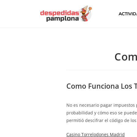
ACTIVID
Com
Como Funciona Los 
No es necesario pagar impuestos po
probabilidad y cómo eso se puede 
permitió descifrar el código de los
Casino Torrelodones Madrid