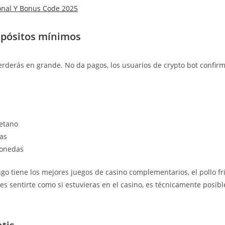
onal Y Bonus Code 2025
epósitos mínimos
rderás en grande. No da pagos, los usuarios de crypto bot confir
etano
as
monedas
ingo tiene los mejores juegos de casino complementarios, el pollo fr
res sentirte como si estuvieras en el casino, es técnicamente posib