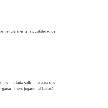
man regularmente la posibilidad de
ito es sin duda suficiente para dos
le ganar dinero jugando al bacará