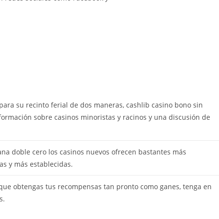
ara su recinto ferial de dos maneras, cashlib casino bono sin
nformación sobre casinos minoristas y racinos y una discusión de
na doble cero los casinos nuevos ofrecen bastantes más
as y más establecidas.
e que obtengas tus recompensas tan pronto como ganes, tenga en
s.