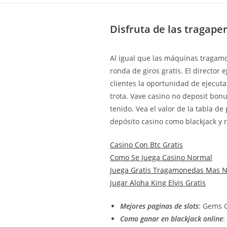
Disfruta de las tragaper
Al igual que las máquinas tragamo
ronda de giros gratis. El director
clientes la oportunidad de ejecut
trota. Vave casino no deposit bo
tenido. Vea el valor de la tabla d
depósito casino como blackjack y 
Casino Con Btc Gratis
Como Se Juega Casino Normal
Juega Gratis Tragamonedas Mas 
Jugar Aloha King Elvis Gratis
Mejores paginas de slots
: Gems 
Como ganar en blackjack online
: