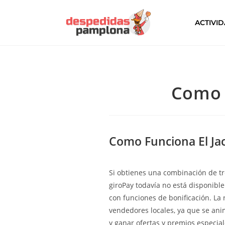
ACTIVID
Como 
Como Funciona El Ja
Si obtienes una combinación de tr
giroPay todavía no está disponible
con funciones de bonificación. La r
vendedores locales, ya que se anim
y ganar ofertas y premios especia